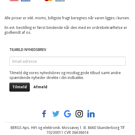
Alle priser er inkl. moms, billigste fragt beregnes når varen ligges i kurven.
En evt. bestilling er først bindende når den med en ordrebekræftelse er
godkendt af os.
TILMELD NYHEDSBREV
Email-
adresse
Tilmeld dig vores nyhedsbrev og modtag gode tilbud samt andre
spændende nyheder direkte i din indbakke.
Tilmeld
Afmeld
BERGS Aps. HiFi og elektronik. Mossøvej 1. B. 8660 Skanderborg Tlf
70230011 CVR 36438614