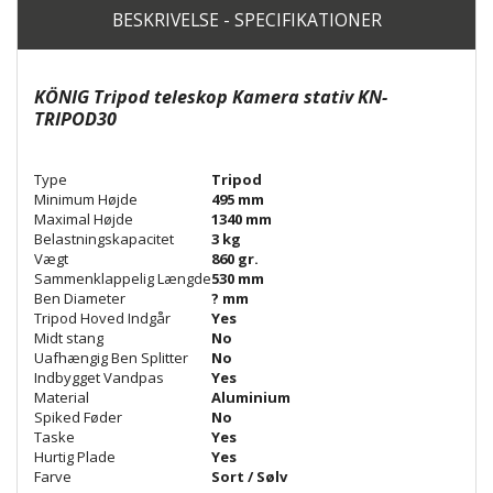
BESKRIVELSE - SPECIFIKATIONER
KÖNIG Tripod teleskop Kamera stativ KN-
TRIPOD30
Type
Tripod
Minimum Højde
495 mm
Maximal Højde
1340 mm
Belastningskapacitet
3 kg
Vægt
860 gr.
Sammenklappelig Længde
530 mm
Ben Diameter
? mm
Tripod Hoved Indgår
Yes
Midt stang
No
Uafhængig Ben Splitter
No
Indbygget Vandpas
Yes
Material
Aluminium
Spiked Føder
No
Taske
Yes
Hurtig Plade
Yes
Farve
Sort / Sølv