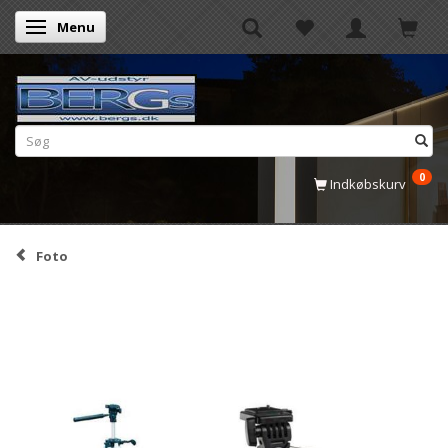
Menu
Skifte navigation
0
Indkøbskurv
Foto