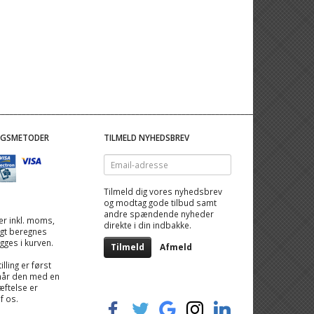
NGSMETODER
TILMELD NYHEDSBREV
Email-
adresse
Tilmeld dig vores nyhedsbrev
og modtag gode tilbud samt
andre spændende nyheder
 er inkl. moms,
direkte i din indbakke.
ragt beregnes
igges i kurven.
Tilmeld
Afmeld
illing er først
når den med en
ftelse er
af os.