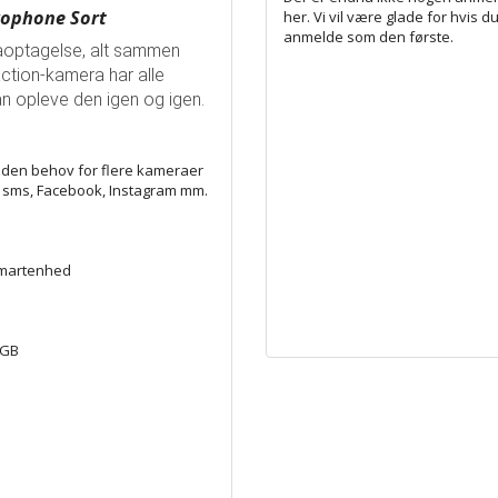
crophone Sort
her. Vi vil være glade for hvis du
anmelde som den første.
maoptagelse, alt sammen
ction-kamera har alle
an opleve den igen og igen.
uden behov for flere kameraer
il, sms, Facebook, Instagram mm.
n smartenhed
 GB