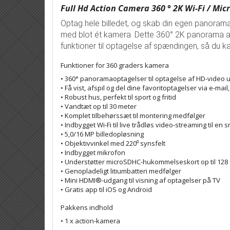
Full Hd Action Camera 360 ° 2K Wi-Fi / Mi
Optag hele billedet, og skab din egen panora
med blot ét kamera. Dette 360° 2K panorama a
funktioner til optagelse af spændingen, så du k
Funktioner for 360 graders kamera
• 360° panoramaoptagelser til optagelse af HD-video 
• Få vist, afspil og del dine favoritoptagelser via e-ma
• Robust hus, perfekt til sport og fritid
• Vandtæt op til 30 meter
• Komplet tilbehørssæt til montering medfølger
• Indbygget Wi-Fi til live trådløs video-streaming til e
• 5,0/16 MP billedopløsning
• Objektivvinkel med 220⁰ synsfelt
• Indbygget mikrofon
• Understøtter microSDHC-hukommelseskort op til 128
• Genopladeligt litiumbatteri medfølger
• Mini HDMI®-udgang til visning af optagelser på TV
• Gratis app til iOS og Android
Pakkens indhold
• 1 x action-kamera