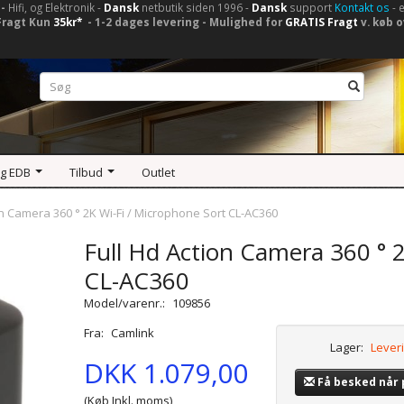
-
Hifi, og Elektronik -
Dansk
netbutik siden 1996 -
Dansk
support
Kontakt os
- 
Fragt Kun
35kr*
- 1-2 dages levering - Mulighed for
GRATIS Fragt
v. køb o
og EDB
Tilbud
Outlet
on Camera 360 ° 2K Wi-Fi / Microphone Sort CL-AC360
Full Hd Action Camera 360 ° 
CL-AC360
Model/varenr.:
109856
Fra:
Camlink
Lager:
Leveri
DKK 1.079,00
Få besked når
(Køb Inkl. moms)