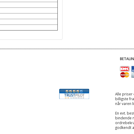
BETALI
Alle priser
billigste f
når varen l
En evt. best
bindende 
ordrebekræ
godkendt 