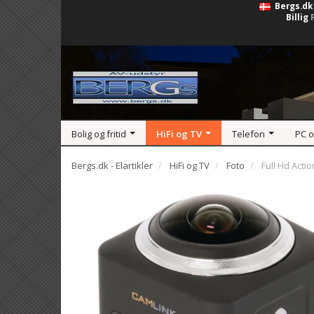
Bergs.dk
Billig
Bolig og fritid
HiFi og TV
Telefon
PC 
Bergs.dk - Elartikler
HiFi og TV
Foto
Full Hd Acti