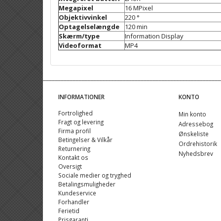
Megapixel
16 MPixel
Objektivvinkel
220 °
Optagelselængde
120 min
Skærm/type
Information Display
Videoformat
MP4
INFORMATIONER
KONTO
Fortrolighed
Min konto
Fragt og levering
Adressebog
Firma profil
Ønskeliste
Betingelser & Vilkår
Ordrehistorik
Returnering
Nyhedsbrev
Kontakt os
Oversigt
Sociale medier og tryghed
Betalingsmuligheder
Kundeservice
Forhandler
Ferietid
Prisgaranti