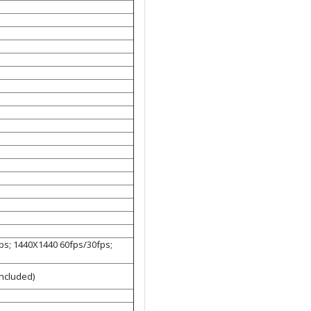
ps; 1440X1440 60fps/30fps;
Included)