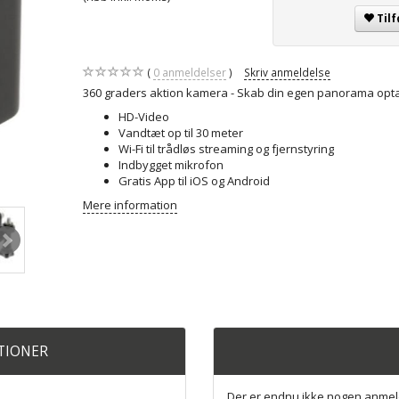
Tilf
0
anmeldelser
Skriv anmeldelse
360 graders aktion kamera - Skab din egen panorama opta
HD-Video
Vandtæt op til 30 meter
Wi-Fi til trådløs streaming og fjernstyring
Indbygget mikrofon
Gratis App til iOS og Android
Mere information
ATIONER
Der er endnu ikke nogen anmel