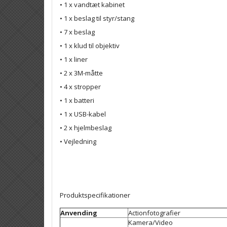
• 1 x vandtæt kabinet
• 1 x beslag til styr/stang
• 7 x beslag
• 1 x klud til objektiv
• 1 x liner
• 2 x 3M-måtte
• 4 x stropper
• 1 x batteri
• 1 x USB-kabel
• 2 x hjelmbeslag
• Vejledning
Produktspecifikationer
Anvending
Actionfotografier
Kamera/Video