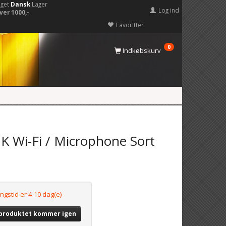
eget
Dansk
Lager
Log ind
ver 1000,-
Favoritter
0
Indkøbskurv
2K Wi-Fi / Microphone Sort
ngstid er 4-10 dag(e)
 produktet kommer igen