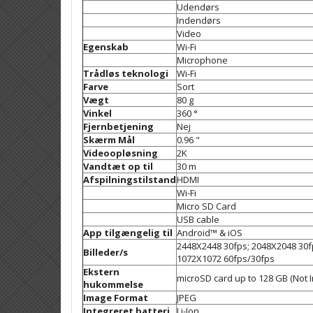
Udendørs
Indendørs
Video
Egenskab
Wi-Fi
Microphone
Trådløs teknologi
Wi-Fi
Farve
Sort
Vægt
80 g
Vinkel
360 °
Fjernbetjening
Nej
Skærm Mål
0.96 "
Videoopløsning
2K
Vandtæt op til
30 m
Afspilningstilstand
HDMI
Wi-Fi
Micro SD Card
USB cable
App tilgængelig til
Android™ & iOS
2448X2448 30fps; 2048X2048 30f
Billeder/s
1072X1072 60fps/30fps
Ekstern
microSD card up to 128 GB (Not 
hukommelse
Image Format
JPEG
Integreret batteri
Li-Ion