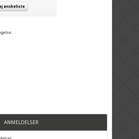
øj ønskeliste
gelse.
ANMELDELSER
delser