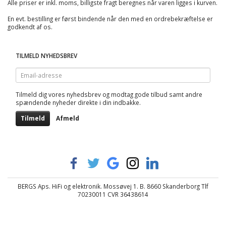
Alle priser er inkl. moms, billigste fragt beregnes når varen ligges i kurven.
En evt. bestilling er først bindende når den med en ordrebekræftelse er
godkendt af os.
TILMELD NYHEDSBREV
Email-
adresse
Tilmeld dig vores nyhedsbrev og modtag gode tilbud samt andre
spændende nyheder direkte i din indbakke.
Tilmeld
Afmeld
BERGS Aps. HiFi og elektronik. Mossøvej 1. B. 8660 Skanderborg Tlf
70230011 CVR 36438614