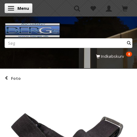
Menu
Skifte navigation
0
Indkøbskurv
Foto