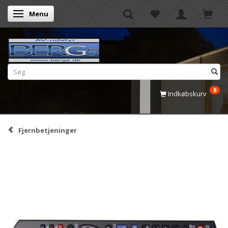
Menu
Skifte navigation
0
Indkøbskurv
Fjernbetjeninger