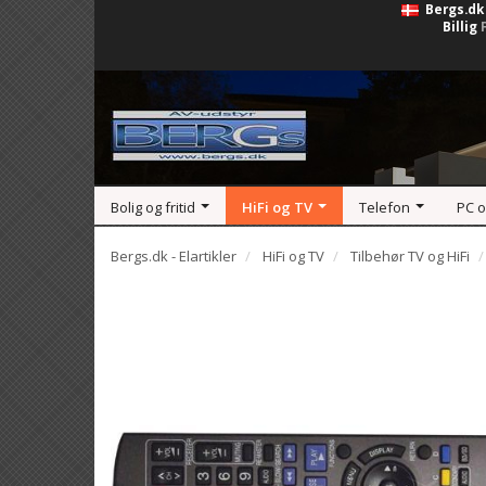
Bergs.dk
Billig
Bolig og fritid
HiFi og TV
Telefon
PC 
Bergs.dk - Elartikler
HiFi og TV
Tilbehør TV og HiFi