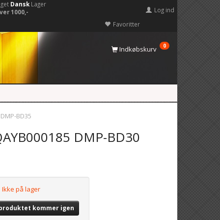
eget
Dansk
Lager
Log ind
ver 1000,-
Favoritter
0
Indkøbskurv
0 DMP-BD35
N2QAYB000185 DMP-BD30
Ikke på lager
 produktet kommer igen