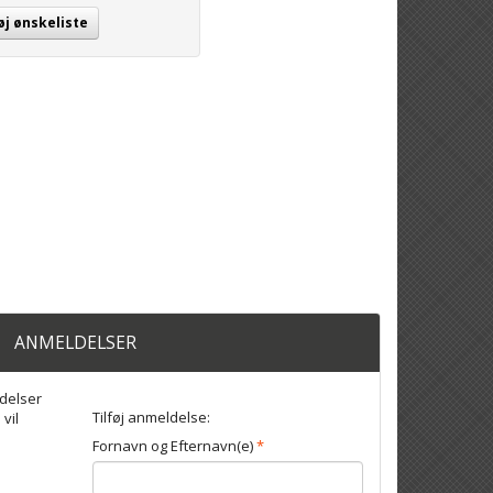
øj ønskeliste
ANMELDELSER
delser
Tilføj anmeldelse:
 vil
Fornavn og Efternavn(e)