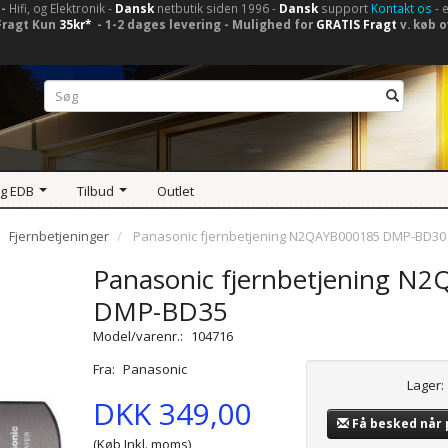
-
Hifi, og Elektronik -
Dansk
netbutik siden 1996 -
Dansk
support
Kontakt os
- 
Fragt Kun
35kr*
- 1-2 dages levering - Mulighed for
GRATIS Fragt
v. køb o
og EDB
Tilbud
Outlet
Fjernbetjeninger
Panasonic fjernbetjening N2QAYB000185 DMP-BD3
Panasonic fjernbetjening 
DMP-BD35
Model/varenr.:
104716
Fra:
Panasonic
Lager:
DKK 349,00
Få besked når
(Køb Inkl. moms)