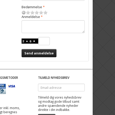
Bedømmelse
Anmeldelse
Send anmeldelse
NGSMETODER
TILMELD NYHEDSBREV
Email-
adresse
Tilmeld dig vores nyhedsbrev
og modtag gode tilbud samt
andre spændende nyheder
 er inkl. moms,
direkte i din indbakke.
ragt beregnes