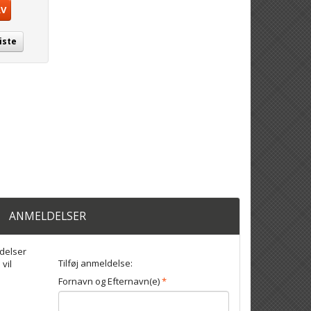
RV
iste
ANMELDELSER
delser
Tilføj anmeldelse:
 vil
Fornavn og Efternavn(e)