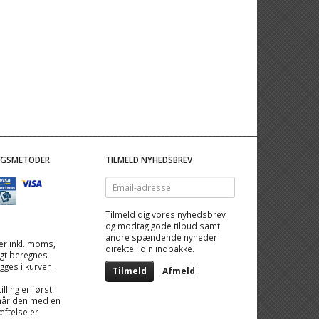
NGSMETODER
TILMELD NYHEDSBREV
Email-
adresse
Tilmeld dig vores nyhedsbrev
og modtag gode tilbud samt
andre spændende nyheder
 er inkl. moms,
direkte i din indbakke.
ragt beregnes
igges i kurven.
Tilmeld
Afmeld
illing er først
når den med en
ftelse er