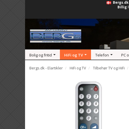
Bergs.dk
Billig
Bolig og fritid
HiFi og TV
Telefon
PC 
Bergs.dk - Elartikler
HiFi og TV
Tilbehør TV og HiFi