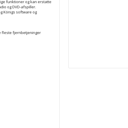
ige funktioner og kan erstatte
adio og DVD-afspiller.
g Königs software og
e fleste fjernbetjeninger