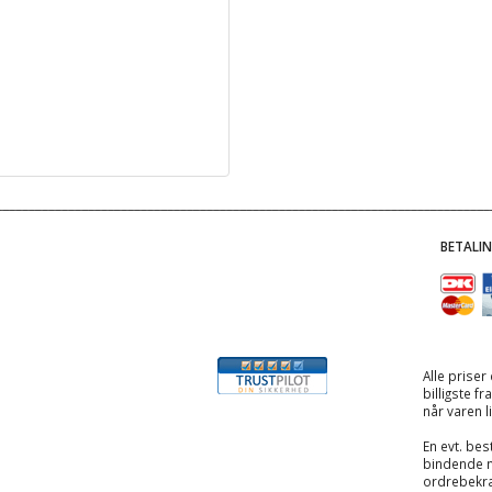
BETALI
Alle priser
billigste f
når varen l
En evt. best
bindende 
ordrebekræ