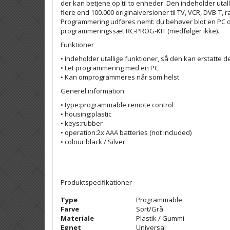
der kan betjene op til to enheder. Den indeholder utall
flere end 100.000 originalversioner til TV, VCR, DVB-T, r
Programmering udføres nemt: du behøver blot en PC o
programmeringssæt RC-PROG-KIT (medfølger ikke).
Funktioner
• Indeholder utallige funktioner, så den kan erstatte d
• Let programmering med en PC
• Kan omprogrammeres når som helst
Generel information
• type:programmable remote control
• housing:plastic
• keys:rubber
• operation:2x AAA batteries (not included)
• colour:black / Silver
Produktspecifikationer
Type
Programmable
Farve
Sort/Grå
Materiale
Plastik / Gummi
Egnet
Universal