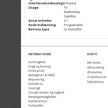
Overførselsteknologi
Infrared
Usage
TV
Multimedia
Satellite
Antal enheder
2:1
Kode Indlæsning
Programable
Battery type
2x AAA/LR03
INFORMATIONER
KONTO
Fortrolighed
Min konto
Fragt og levering
Adressebog
Firma profil
Ønskeliste
Betingelser & Vilkår
Ordrehistorik
Returnering
Nyhedsbrev
Kontakt os
Oversigt
Sociale medier og tryghed
Betalingsmuligheder
Kundeservice
Forhandler