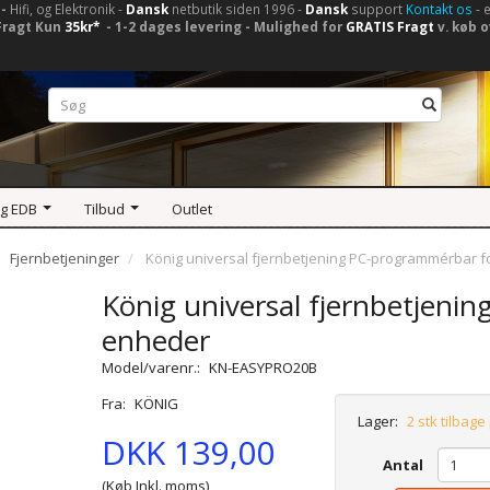
-
Hifi, og Elektronik -
Dansk
netbutik siden 1996 -
Dansk
support
Kontakt os
- 
Fragt Kun
35kr*
- 1-2 dages levering - Mulighed for
GRATIS Fragt
v. køb o
og EDB
Tilbud
Outlet
Fjernbetjeninger
König universal fjernbetjening PC-programmérbar f
König universal fjernbetjeni
enheder
Model/varenr.:
KN-EASYPRO20B
Fra:
KÖNIG
Lager:
2 stk tilbage
DKK 139,00
Antal
(Køb Inkl. moms)