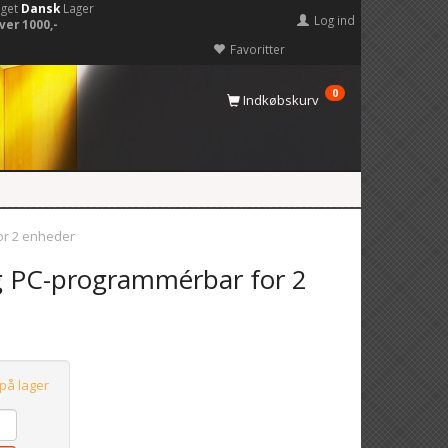
eget
Dansk
Lager
Log ind
ver 1000,-
Favoritter
0
Indkøbskurv
or 2 enheder
ng PC-programmérbar for 2
 på lager