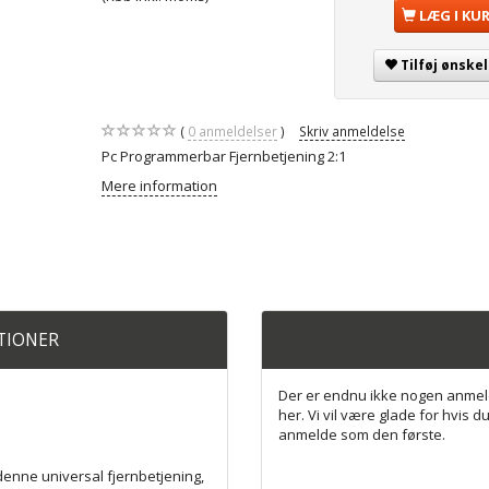
LÆG I KU
Tilføj ønskel
0
anmeldelser
Skriv anmeldelse
Pc Programmerbar Fjernbetjening 2:1
Mere information
ATIONER
Der er endnu ikke nogen anmel
her. Vi vil være glade for hvis du
anmelde som den første.
enne universal fjernbetjening,