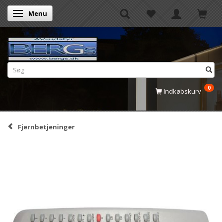
Menu
Skifte navigation
0
Indkøbskurv
Fjernbetjeninger