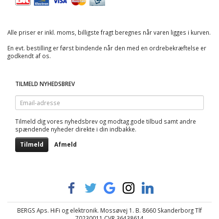
Alle priser er inkl. moms, billigste fragt beregnes når varen ligges i kurven.
En evt. bestilling er først bindende når den med en ordrebekræftelse er
godkendt af os.
TILMELD NYHEDSBREV
Email-
adresse
Tilmeld dig vores nyhedsbrev og modtag gode tilbud samt andre
spændende nyheder direkte i din indbakke.
Tilmeld
Afmeld
BERGS Aps. HiFi og elektronik. Mossøvej 1. B. 8660 Skanderborg Tlf
70230011 CVR 36438614