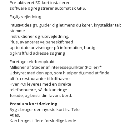
Pre-aktiveret SD-kort installerer
software og registrerer automatisk GPS.
Faglig vejledning
Intuitivt design, guider dig let mens du kører, krystalklar talt
stemme
instruktioner og rutevejledning.
Plus, avanceret vejbaneskift med
up-to-date anvisninger på information, hurtig
og kraftfuld adresse søgning.
Foretage telefonopkald
Millioner af Steder af interessepunkter (POI'er) *
Udstyret med den app, som hjælper dig med at finde
alt fra restauranter til lufthavne.
Hver POI leveres med en direkte
telefonnumre, så du kan ringe
forude, og bestil din favorit bord.
Premium kortdækning
Sygic bruger den nyeste kort fra Tele
Atlas,
Kan bruges i flere forskellige lande