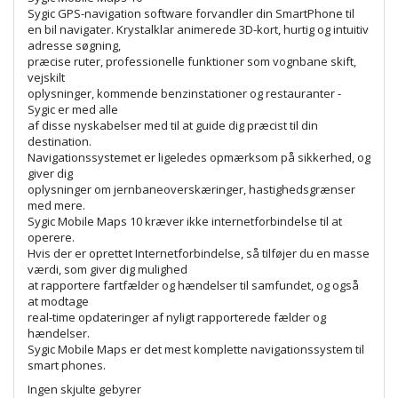
Sygic GPS-navigation software forvandler din SmartPhone til
en bil navigater. Krystalklar animerede 3D-kort, hurtig og intuitiv
adresse søgning,
præcise ruter, professionelle funktioner som vognbane skift,
vejskilt
oplysninger, kommende benzinstationer og restauranter -
Sygic er med alle
af disse nyskabelser med til at guide dig præcist til din
destination.
Navigationssystemet er ligeledes opmærksom på sikkerhed, og
giver dig
oplysninger om jernbaneoverskæringer, hastighedsgrænser
med mere.
Sygic Mobile Maps 10 kræver ikke internetforbindelse til at
operere.
Hvis der er oprettet Internetforbindelse, så tilføjer du en masse
værdi, som giver dig mulighed
at rapportere fartfælder og hændelser til samfundet, og også
at modtage
real-time opdateringer af nyligt rapporterede fælder og
hændelser.
Sygic Mobile Maps er det mest komplette navigationssystem til
smart phones.
Ingen skjulte gebyrer