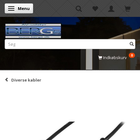
Menu
Skifte navigation
0
Indkøbskurv
Diverse kabler