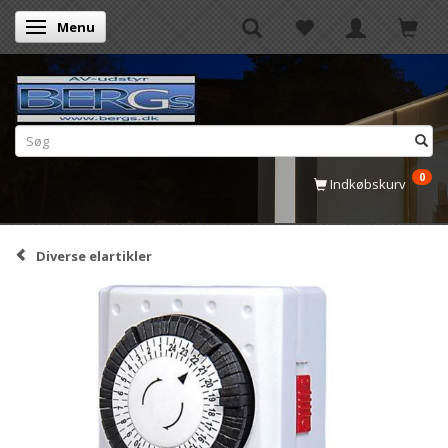
Menu
Skifte navigation
0
Indkøbskurv
Diverse elartikler