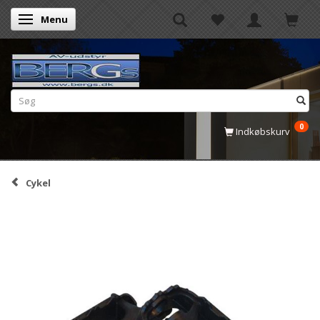
Menu
Skifte navigation
0
Indkøbskurv
Cykel