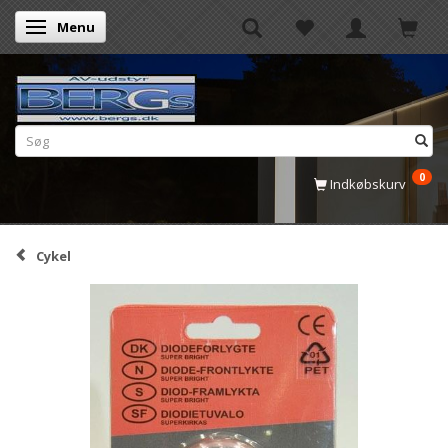
Menu
Skifte navigation
0
Indkøbskurv
Cykel