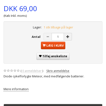
DKK 69,00
(Køb Inkl. moms)
Lager:
1 stk tilbage på lager
Antal
LÆG I KURV
Tilføj ønskeliste
0
anmeldelser
Skriv anmeldelse
Diode cykelforlygte Meteor, med medfølgende batterier.
Mere information