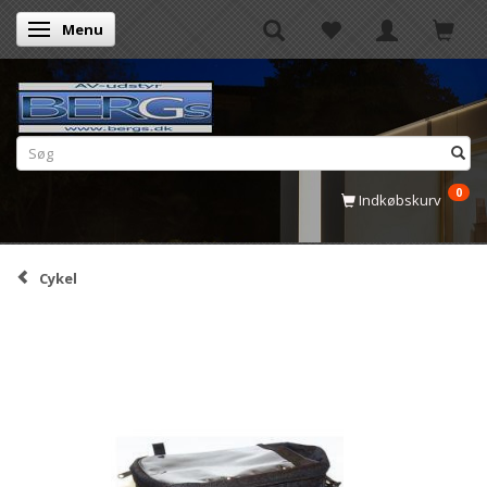
Menu
Skifte navigation
0
Indkøbskurv
Cykel