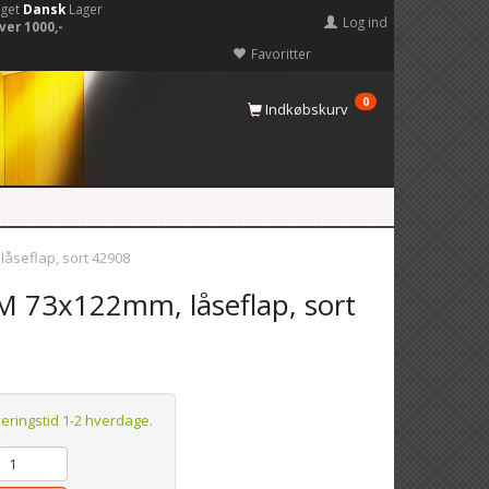
eget
Dansk
Lager
Log ind
ver 1000,-
Favoritter
0
Indkøbskurv
åseflap, sort 42908
M 73x122mm, låseflap, sort
veringstid 1-2 hverdage.