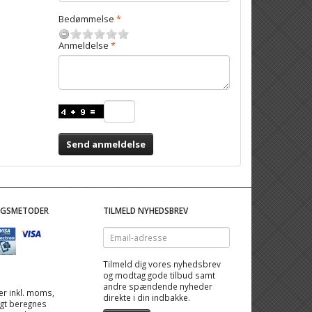
Bedømmelse
Anmeldelse
Send anmeldelse
NGSMETODER
TILMELD NYHEDSBREV
Email-
adresse
Tilmeld dig vores nyhedsbrev
og modtag gode tilbud samt
andre spændende nyheder
 er inkl. moms,
direkte i din indbakke.
ragt beregnes