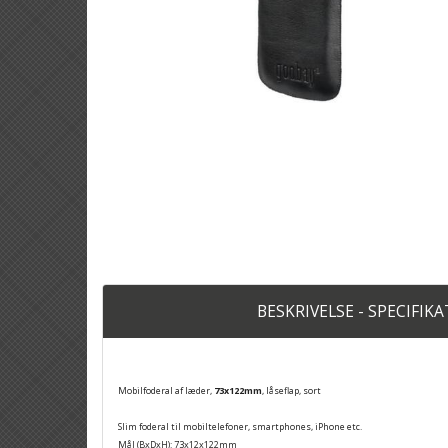
BESKRIVELSE - SPECIFIK
Mobilfoderal af læder,
73x122mm
, låseflap, sort
Slim foderal til mobiltelefoner, smartphones, iPhone etc.
Mål (BxDxH): 73x12x122mm