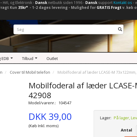
-
Hifi, og Elektronik -
Dansk
netbutik siden 1996 -
Dansk
support
Kontakt os
- 
Fragt Kun
35kr*
- 1-2 dages levering - Mulighed for
GRATIS Fragt
v. køb o
g EDB
Tilbud
Outlet
on
Cover til Mobil telefon
Mobilfoderal af læder LCASE-M 73x122mm, l
Mobilfoderal af læder LCASE-
42908
Model/varenr.:
104547
DKK 39,00
Lager:
På lager, Le
(Køb Inkl. moms)
Antal