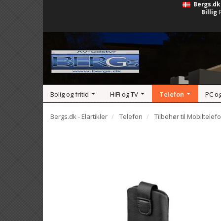
Bergs.dk
Billig
Bolig og fritid
HiFi og TV
Telefon
PC o
Bergs.dk - Elartikler
Telefon
Tilbehør til Mobiltelef