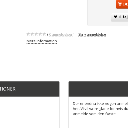
LÆ
Tilfø
0
anmeldelser
Skriv anmeldelse
Mere information
ATIONER
Der er endnu ikke nogen anmel
her. Vi vil være glade for hvis du
anmelde som den første.