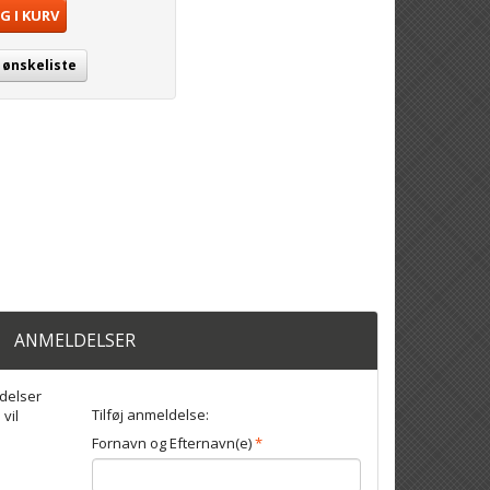
G I KURV
j ønskeliste
ANMELDELSER
delser
Tilføj anmeldelse:
 vil
Fornavn og Efternavn(e)