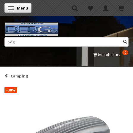
Menu
Skifte navigation
0
Indkøbskurv
Camping
-30%