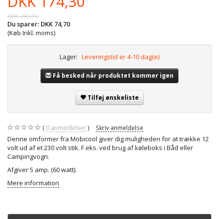
DKK 174,30
DKK 249,00
Du sparer:
DKK 74,70
(Køb Inkl. moms)
Lager:
Leveringstid er 4-10 dag(e)
Få besked når produktet kommer igen
Tilføj ønskeliste
0
anmeldelser
Skriv anmeldelse
Denne omformer fra Mobicool giver dig muligheden for at trække 12
volt ud af et 230 volt stik. F.eks. ved brug af køleboks i Båd eller
Campingvogn.
Afgiver 5 amp. (60 watt).
Mere information