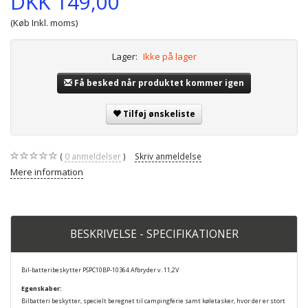
DKK 149,00
(Køb Inkl. moms)
Lager:
Ikke på lager
Få besked når produktet kommer igen
Tilføj ønskeliste
0
anmeldelser
Skriv anmeldelse
Mere information
BESKRIVELSE - SPECIFIKATIONER
Bil-batteribeskytter PSPC10BP-10364 Afbryder v. 11,2V
Egenskaber
:
Bilbatteri beskytter, specielt beregnet til campingferie samt køletasker, hvor der er stort