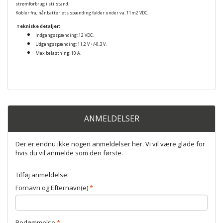
strømforbrug i stilstand.
Kobler fra, når batteriets spænding falder under va. 11m2 VDC.
Tekniske detaljer:
Indgangsspænding: 12 VDC.
Udgangsspænding: 11,2 V +/-0,3 V.
Max belastning: 10 A.
ANMELDELSER
Der er endnu ikke nogen anmeldelser her. Vi vil være glade for
hvis du vil anmelde som den første.
Tilføj anmeldelse:
Fornavn og Efternavn(e)
Bedømmelse