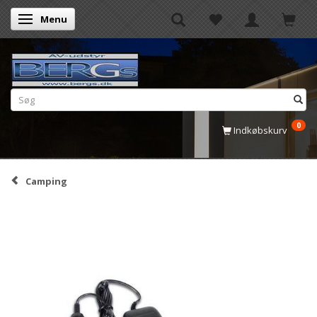
Menu
Skifte navigation
0
Indkøbskurv
Camping