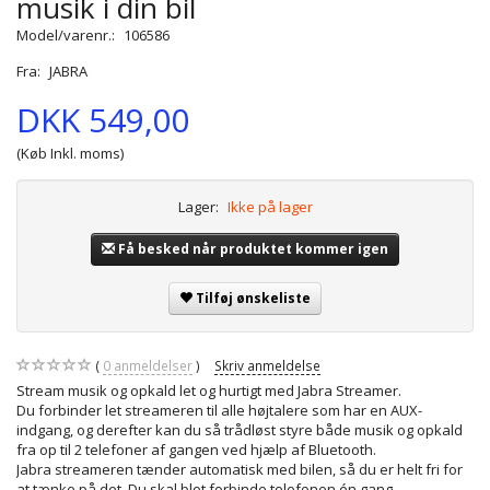
musik i din bil
Model/varenr.:
106586
Fra:
JABRA
DKK 549,00
(Køb Inkl. moms)
Lager:
Ikke på lager
Få besked når produktet kommer igen
Tilføj ønskeliste
0
anmeldelser
Skriv anmeldelse
Stream musik og opkald let og hurtigt med Jabra Streamer.
Du forbinder let streameren til alle højtalere som har en AUX-
indgang, og derefter kan du så trådløst styre både musik og opkald
fra op til 2 telefoner af gangen ved hjælp af Bluetooth.
Jabra streameren tænder automatisk med bilen, så du er helt fri for
at tænke på det. Du skal blot forbinde telefonen én gang.