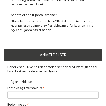
tænder og slukker automatisk med bilen, så du ikke
behøver tænke på det.
Anbefalet app til Jabra Streamer
Glemt hvor du parkerede bilen? Find den sidste placering
hvor Jabra Streamer blev frakoblet, med funktionen "Find
My Car" i
Jabra Assist appen
.
ANMELDELSER
Der er endnu ikke nogen anmeldelser her. Vi vil være glade for
hvis du vil anmelde som den første.
Tilføj anmeldelse:
Fornavn og Efternavn(e)
Bedømmelse