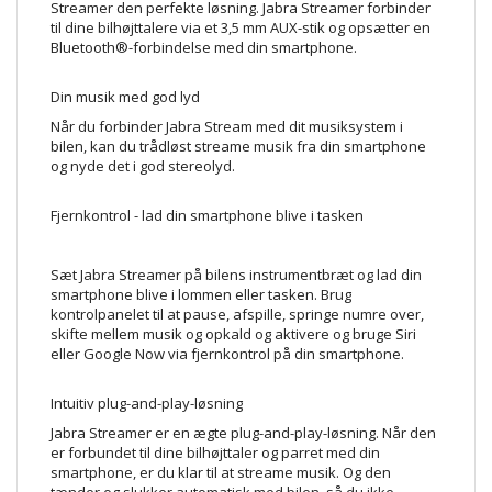
Streamer den perfekte løsning. Jabra Streamer forbinder
til dine bilhøjttalere via et 3,5 mm AUX-stik og opsætter en
Bluetooth®-forbindelse med din smartphone.
Din musik med god lyd
Når du forbinder Jabra Stream med dit musiksystem i
bilen, kan du trådløst streame musik fra din smartphone
og nyde det i god stereolyd.
Fjernkontrol - lad din smartphone blive i tasken
Sæt Jabra Streamer på bilens instrumentbræt og lad din
smartphone blive i lommen eller tasken. Brug
kontrolpanelet til at pause, afspille, springe numre over,
skifte mellem musik og opkald og aktivere og bruge Siri
eller Google Now via fjernkontrol på din smartphone.
Intuitiv plug-and-play-løsning
Jabra Streamer er en ægte plug-and-play-løsning. Når den
er forbundet til dine bilhøjttaler og parret med din
smartphone, er du klar til at streame musik. Og den