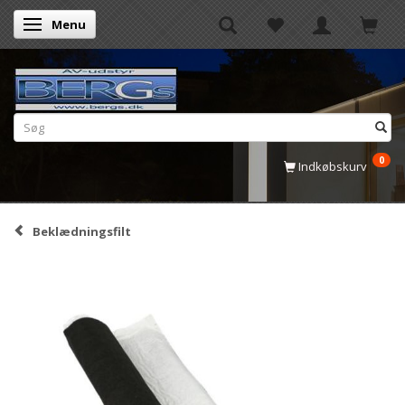
Menu
Skifte navigation
0
Indkøbskurv
Beklædningsfilt