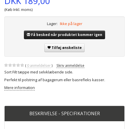
DKK 189,00
(Køb Inkl. moms)
Lager:
Ikke på lager
Få besked når produktet kommer igen
Tilføj ønskeliste
0
anmeldelser
Skriv anmeldelse
Sort Filt tæppe med selvklæbende side.
Perfekt til polstring af bagagerum eller basrefleks kasser.
Mere information
BESKRIVELSE - SPECIFIKATIONER