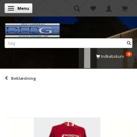
Menu
Skifte navigation
0
Indkøbskurv
Beklædning