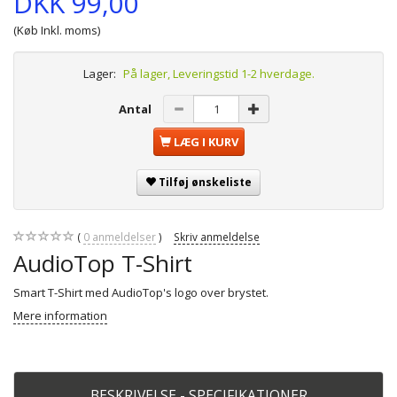
DKK 99,00
(Køb Inkl. moms)
Lager:
På lager, Leveringstid 1-2 hverdage.
Antal
LÆG I KURV
Tilføj ønskeliste
0
anmeldelser
Skriv anmeldelse
AudioTop T-Shirt
Smart T-Shirt med AudioTop's logo over brystet.
Mere information
BESKRIVELSE - SPECIFIKATIONER