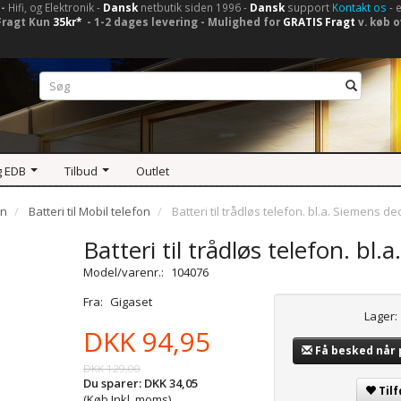
-
Hifi, og Elektronik -
Dansk
netbutik siden 1996 -
Dansk
support
Kontakt os
- 
Fragt Kun
35kr*
- 1-2 dages levering - Mulighed for
GRATIS Fragt
v. køb o
g EDB
Tilbud
Outlet
on
Batteri til Mobil telefon
Batteri til trådløs telefon. bl.a. Siemens d
Batteri til trådløs telefon. b
Model/varenr.:
104076
Fra:
Gigaset
Lager:
DKK 94,95
Få besked når
DKK 129,00
Du sparer:
DKK 34,05
Tilf
(Køb Inkl. moms)