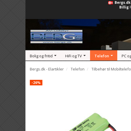
Bergs.dk
Billig
Bolig og fritid
HiFi og TV
Telefon
PC o
Bergs.dk - Elartikler
Telefon
Tilbehør til Mobiltelef
-26%