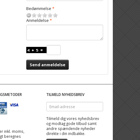
Bedømmelse
Anmeldelse
Send anmeldelse
NGSMETODER
TILMELD NYHEDSBREV
Email-
adresse
Tilmeld dig vores nyhedsbrev
og modtag gode tilbud samt
andre spændende nyheder
 er inkl. moms,
direkte i din indbakke.
ragt beregnes