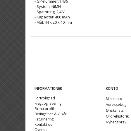
- GP-nummer: T436
- System: NiMH
- Spænning: 2,4 V
- Kapacitet: 400 mAh
- Mål: 44 x 20 x 10 mm
INFORMATIONER
KONTO
Fortrolighed
Min konto
Fragt og levering
Adressebog
Firma profil
Ønskeliste
Betingelser & Vilkår
Ordrehistorik
Returnering
Nyhedsbrev
Kontakt os
Oversigt