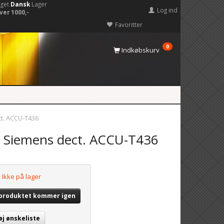
eget
Dansk
Lager
Log ind
ver 1000,-
Favoritter
0
Indkøbskurv
ect. ACCU-T436
l.a. Siemens dect. ACCU-T436
Ikke på lager
 produktet kommer igen
øj ønskeliste