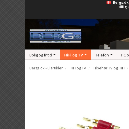
Bergs.dk
Billig
Bolig og fritid
HiFi og TV
Telefon
PC 
Bergs.dk - Elartikler
HiFi og TV
Tilbehør TV og HiFi