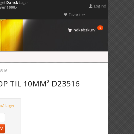
eget
Dansk
Lager
Log ind
ver 1000,-
Favoritter
0
Indkøbskurv
3516
OP TIL 10MM² D23516
 på lager
RV