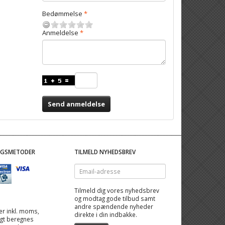
Bedømmelse
Anmeldelse
Send anmeldelse
NGSMETODER
TILMELD NYHEDSBREV
Email-
adresse
Tilmeld dig vores nyhedsbrev
og modtag gode tilbud samt
andre spændende nyheder
 er inkl. moms,
direkte i din indbakke.
ragt beregnes