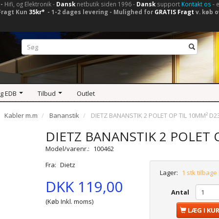
-
Hifi, og Elektronik -
Dansk
netbutik siden 1996 -
Dansk
support
Kontakt os
- 
Fragt Kun
35kr*
- 1-2 dages levering - Mulighed for
GRATIS Fragt
v. køb o
og EDB
Tilbud
Outlet
Kabler m.m
Bananstik
DIETZ BANANSTIK 2 POLET OP TIL 10MM² D2
DIETZ BANANSTIK 2 POLET 
Model/varenr.:
100462
Fra:
Dietz
Lager:
1 stk tilbage
DKK 119,00
Antal
(Køb Inkl. moms)
LÆG I KU