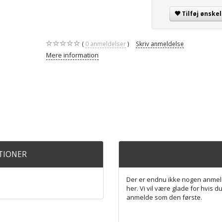
Tilføj ønskel
0
anmeldelser
Skriv anmeldelse
Mere information
ATIONER
Der er endnu ikke nogen anmel
her. Vi vil være glade for hvis du
anmelde som den første.