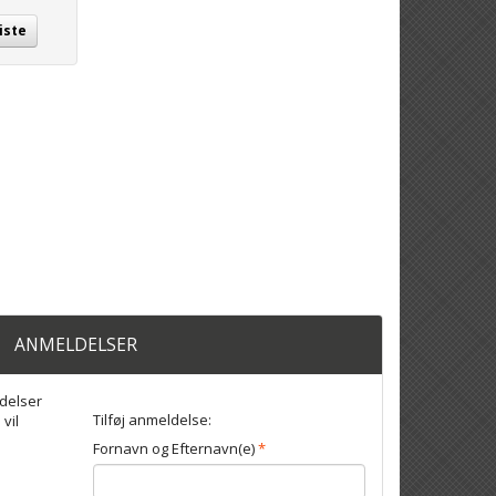
iste
ANMELDELSER
delser
Tilføj anmeldelse:
 vil
Fornavn og Efternavn(e)