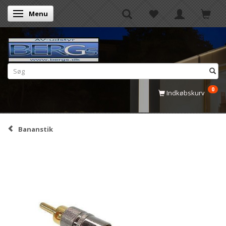
Menu
Skifte navigation
0
Indkøbskurv
Bananstik