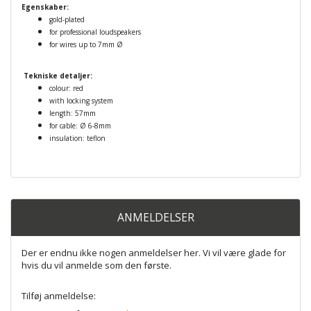
Egenskaber:
gold-plated
for professional loudspeakers
for wires up to 7mm Ø
Tekniske detaljer:
colour: red
with locking system
length: 57mm
for cable: Ø 6-8mm
insulation: teflon
ANMELDELSER
Der er endnu ikke nogen anmeldelser her. Vi vil være glade for
hvis du vil anmelde som den første.
Tilføj anmeldelse: