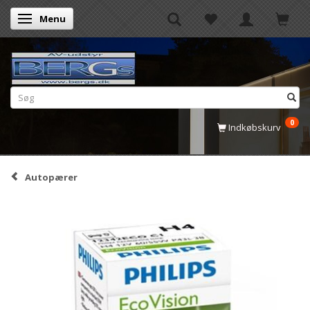
Menu
Skifte navigation
0
Indkøbskurv
Autopærer