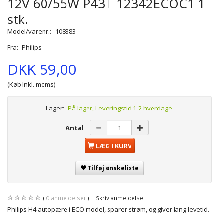
12V 60/55W P43T 12342ECOC1 1
stk.
Model/varenr.:
108383
Fra:
Philips
DKK 59,00
(Køb Inkl. moms)
Lager:
På lager, Leveringstid 1-2 hverdage.
Antal
LÆG I KURV
Tilføj ønskeliste
0
anmeldelser
Skriv anmeldelse
Philips H4 autopære i ECO model, sparer strøm, og giver lang levetid.