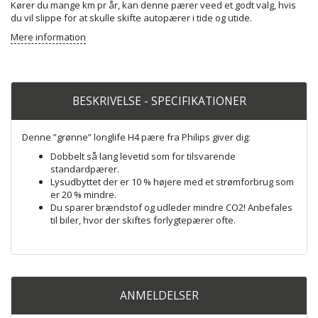
Kører du mange km pr år, kan denne pærer veed et godt valg, hvis
du vil slippe for at skulle skifte autopærer i tide og utide.
Mere information
BESKRIVELSE - SPECIFIKATIONER
Denne ”grønne” longlife H4 pære fra Philips giver dig:
Dobbelt så lang levetid som for tilsvarende
standardpærer.
Lysudbyttet der er 10 % højere med et strømforbrug som
er 20 % mindre.
Du sparer brændstof og udleder mindre CO2! Anbefales
til biler, hvor der skiftes forlygtepærer ofte.
ANMELDELSER