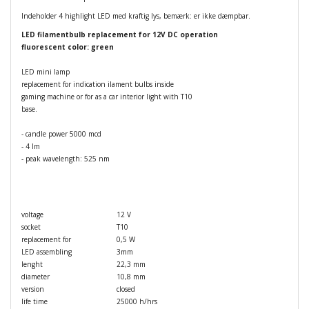
Indeholder 4 highlight LED med kraftig lys, bemærk: er ikke dæmpbar.
LED filamentbulb replacement for 12V DC operation
fluorescent color: green
LED mini lamp
replacement for indication ilament bulbs inside
gaming machine or for as a car interior light with T10
base.
- candle power 5000 mcd
- 4 lm
- peak wavelength: 525 nm
voltage
12 V
socket
T10
replacement for
0,5 W
LED assembling
3mm
lenght
22,3 mm
diameter
10,8 mm
version
closed
life time
25000 h/hrs