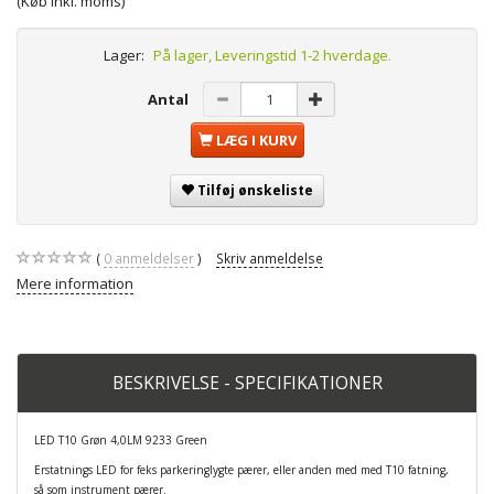
(Køb Inkl. moms)
Lager:
På lager, Leveringstid 1-2 hverdage.
Antal
LÆG I KURV
Tilføj ønskeliste
0
anmeldelser
Skriv anmeldelse
Mere information
BESKRIVELSE - SPECIFIKATIONER
LED T10 Grøn 4,0LM 9233 Green
Erstatnings LED for feks parkeringlygte pærer, eller anden med med T10 fatning,
så som instrument pærer.