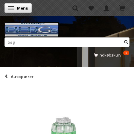
Menu
Skifte navigation
0
Indkøbskurv
Autopærer