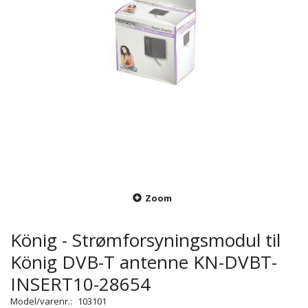
Zoom
König - Strømforsyningsmodul til
König DVB-T antenne KN-DVBT-
INSERT10-28654
Model/varenr.:
103101