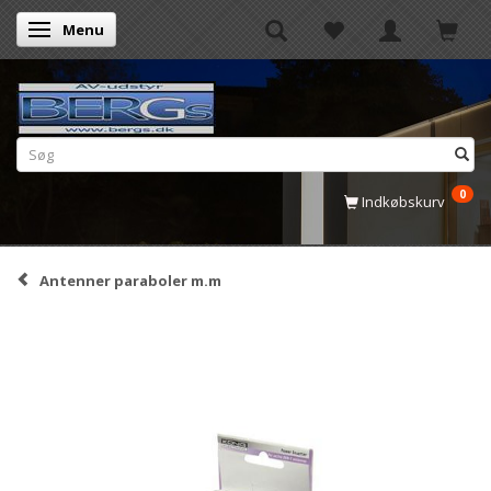
Menu
Skifte navigation
0
Indkøbskurv
Antenner paraboler m.m