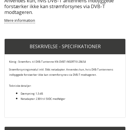
Anvendes kun, hvis DVB-T antennens indbyggede
forstærker ikke kan strømforsynes via DVB-T
modtageren.
Mere information
BESKRIVELSE - SPECIFIKATIONER
König - Strømfors. til DVB-T antenne KN-DVBT-INSERT10-28654
Strømforsyningsmodul inkl. 5Vdc netadapter. Anvendes kun, hvis DVB-T antennens
indbyggede forstærker ikke kan strømforsynes via DVB-T modtageren.
Tekniske detaljer:
Dæmpning: 1,5 dB
Netadapter: 230V til 5VDC medfølger