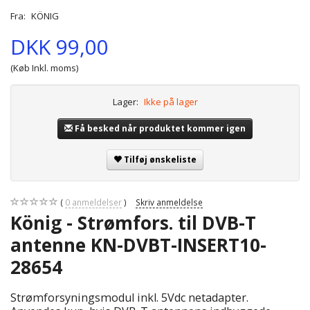
Fra:
KÖNIG
DKK 99,00
(Køb Inkl. moms)
Lager:
Ikke på lager
Få besked når produktet kommer igen
Tilføj ønskeliste
0
anmeldelser
Skriv anmeldelse
König - Strømfors. til DVB-T
antenne KN-DVBT-INSERT10-
28654
Strømforsyningsmodul inkl. 5Vdc netadapter.