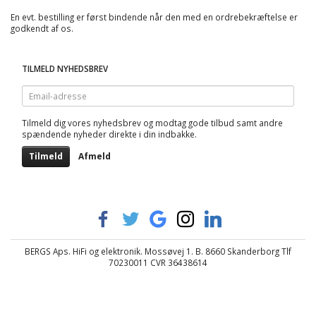
En evt. bestilling er først bindende når den med en ordrebekræftelse er
godkendt af os.
TILMELD NYHEDSBREV
Email-
adresse
Tilmeld dig vores nyhedsbrev og modtag gode tilbud samt andre
spændende nyheder direkte i din indbakke.
Tilmeld
Afmeld
BERGS Aps. HiFi og elektronik. Mossøvej 1. B. 8660 Skanderborg Tlf
70230011 CVR 36438614