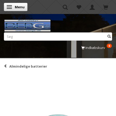
Menu
Skifte navigation
0
Indkøbskurv
Almindelige batterier