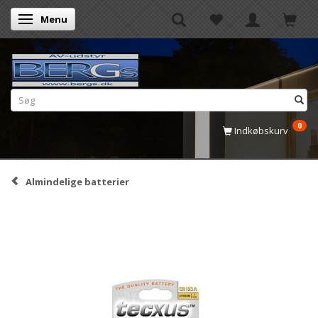
Menu
Skifte navigation
0
Indkøbskurv
Almindelige batterier