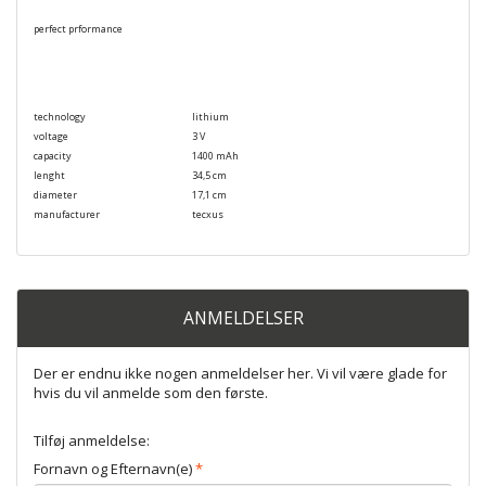
perfect prformance
technology
lithium
voltage
3 V
capacity
1400 mAh
lenght
34,5 cm
diameter
17,1 cm
manufacturer
tecxus
ANMELDELSER
Der er endnu ikke nogen anmeldelser her. Vi vil være glade for
hvis du vil anmelde som den første.
Tilføj anmeldelse:
Fornavn og Efternavn(e)