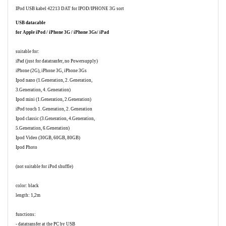
IPod USB kabel 42213 DAT for IPOD/IPHONE 3G sort
USB datacable
for Apple iPod / iPhone 3G / iPhone 3Gs/ iPad
suitable for:
iPad (just for datatranfer, no Powersupply)
iPhone (2G), iPhone 3G, iPhone 3Gs
Ipod nano (1.Generation, 2. Generation,
3.Generation, 4. Generation)
Ipod mini (1.Generation, 2.Generation)
iPod touch 1. Generation, 2. Generation
Ipod classic (3.Generation, 4.Generation,
5.Generation, 6.Generation)
Ipod Video (30GB, 60GB, 80GB)
Ipod Photo
(not suitable for iPod shuffle)
color: black
length: 1,2m
functions:
- datatransfer at the PC by USB