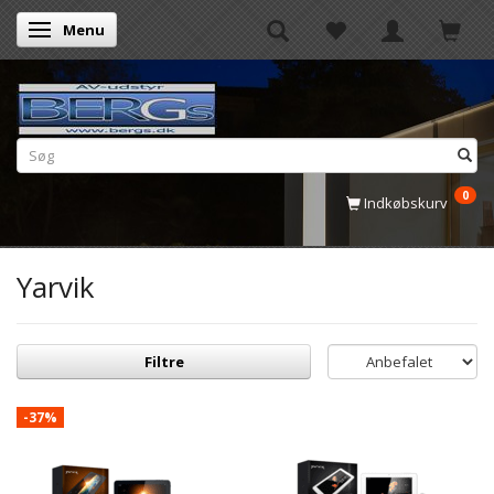
Menu
Skifte navigation
0
Indkøbskurv
Yarvik
Filtre
-37%