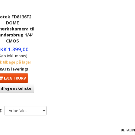
votek FD8136F2
DOME
værkskamera til
endørsbrug 1/4"
CMOS
KK 1.399,00
Køb Inkl. moms)
tk tilbage på lager
RATIS levering!
LÆG I KURV
ilføj ønskeliste
:
BETALI