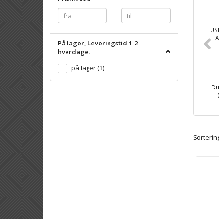
USB
A
På lager, Leveringstid 1-2
hverdage.
på lager
(
1
)
Du
Sortering