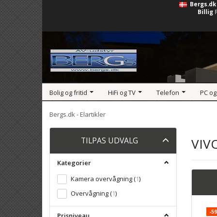
Bergs.dk
Billig
Bolig og fritid
HiFi og TV
Telefon
PC og
Bergs.dk - Elartikler
Skifte
TILPAS UDVALG
VIV
filter
Kategorier
Kamera overvågning
(
1
)
Overvågning
(
1
)
-5
Prisniveau