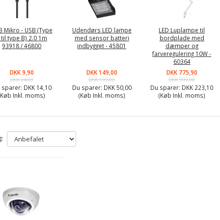
 Mikro - USB (Type
Udendørs LED lampe
LED Luplampe til
 til type B) 2.0 1m
med sensor batteri
bordplade med
93918 / 46800
indbygget - 45801
dæmper og
farveregulering 10W -
60364
DKK 9,90
DKK 149,00
DKK 775,90
DKK 24,00
DKK 199,00
DKK 999,00
 sparer:
DKK 14,10
Du sparer:
DKK 50,00
Du sparer:
DKK 223,10
(Køb Inkl. moms)
(Køb Inkl. moms)
(Køb Inkl. moms)
: