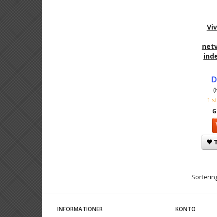
Vi
net
ind
D
(
1 s
G
T
Sortering
INFORMATIONER
KONTO