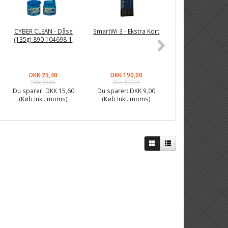
CYBER CLEAN - Dåse
SmartWi 3 - Ekstra Kort
NEXA MINI 3x trå
(135g) 890 104698-1
stikkontakt m
fjernbetjening 
2300 - 1442
DKK 23,40
DKK 190,00
DKK 155,90
DKK 39,00
DKK 199,00
DKK 199,00
Du sparer:
DKK 15,60
Du sparer:
DKK 9,00
Du sparer:
DKK 4
(Køb Inkl. moms)
(Køb Inkl. moms)
(Køb Inkl. mom