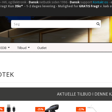
-
Hifi, og Elektronik -
Dansk
netbutik siden 1996 -
Dansk
support
Kontakt os
- 
Fragt Kun
35kr*
- 1-2 dages levering - Mulighed for
GRATIS Fragt
v. køb o
 EDB
Tilbud
Outlet
OTEK
AKTUELLE TILBUD I DENNE 
9%
-25%
-22%