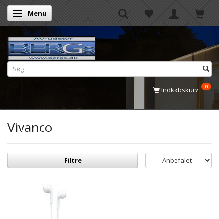
Menu
Skifte navigation
0
Indkøbskurv
Vivanco
Filtre