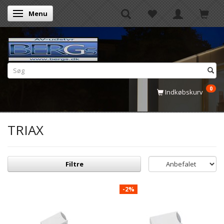
Menu
Skifte navigation
0
Indkøbskurv
TRIAX
Filtre
-2%