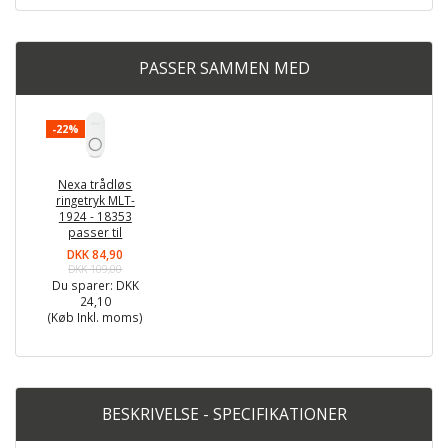
PASSER SAMMEN MED
-22%
Nexa trådløs
ringetryk MLT-
1924 - 18353
passer til
DKK 84,90
DKK 109,00
Du sparer:
DKK
24,10
(Køb Inkl. moms)
BESKRIVELSE - SPECIFIKATIONER