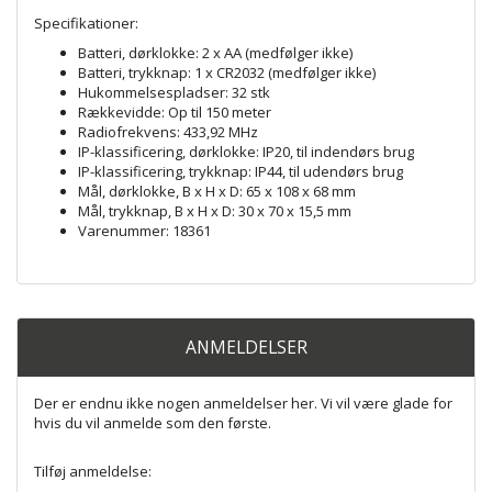
Specifikationer:
Batteri, dørklokke: 2 x AA (medfølger ikke)
Batteri, trykknap: 1 x CR2032 (medfølger ikke)
Hukommelsespladser: 32 stk
Rækkevidde: Op til 150 meter
Radiofrekvens: 433,92 MHz
IP-klassificering, dørklokke: IP20, til indendørs brug
IP-klassificering, trykknap: IP44, til udendørs brug
Mål, dørklokke, B x H x D: 65 x 108 x 68 mm
Mål, trykknap, B x H x D: 30 x 70 x 15,5 mm
Varenummer: 18361
ANMELDELSER
Der er endnu ikke nogen anmeldelser her. Vi vil være glade for
hvis du vil anmelde som den første.
Tilføj anmeldelse: