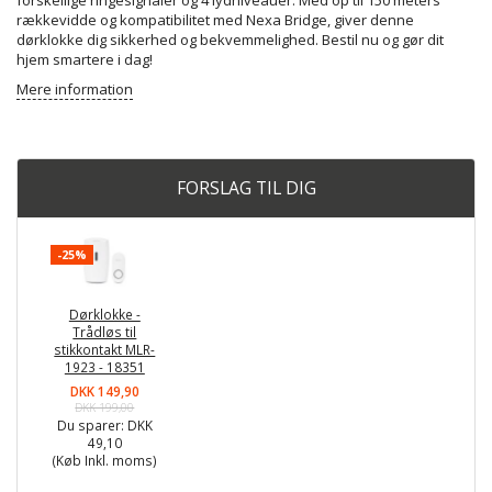
forskellige ringesignaler og 4 lydniveauer. Med op til 150 meters
rækkevidde og kompatibilitet med Nexa Bridge, giver denne
dørklokke dig sikkerhed og bekvemmelighed. Bestil nu og gør dit
hjem smartere i dag!
Mere information
FORSLAG TIL DIG
-25%
Dørklokke -
Trådløs til
stikkontakt MLR-
1923 - 18351
DKK 149,90
DKK 199,00
Du sparer:
DKK
49,10
(Køb Inkl. moms)