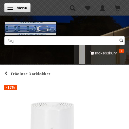
Menu
Skifte navigation
0
Indkøbskurv
Trådløse Dørklokker
-17%