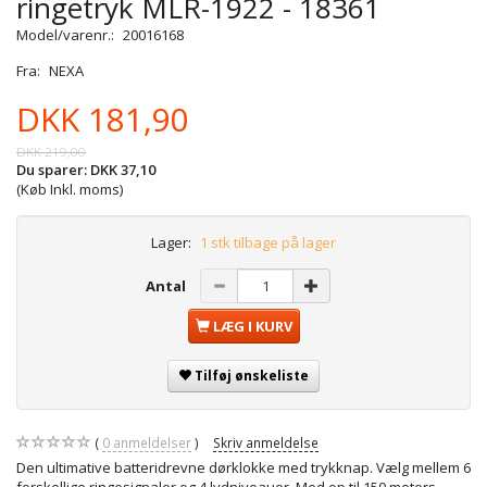
ringetryk MLR-1922 - 18361
Model/varenr.:
20016168
Fra:
NEXA
DKK 181,90
DKK 219,00
Du sparer:
DKK 37,10
(Køb Inkl. moms)
Lager:
1 stk tilbage på lager
Antal
LÆG I KURV
Tilføj ønskeliste
0
anmeldelser
Skriv anmeldelse
Den ultimative batteridrevne dørklokke med trykknap. Vælg mellem 6