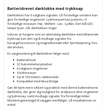
Batteridrevet dørklokke med trykknap
Dørklokken har 6 valgbare signaler, så forskellige sendere kan
give forskellige ringetoner. Lydniveauet kan justeres i 4
forskellige niveauer; Høj - Mellem - Lav - Lydløs. Den blå LED-
lampe lyser, når dørklokken ringer.
Udover at fungere som en almindelig dørklokke med tilhørende
trykknap kan den også modtage signaler fra
bevægelsessensor og magnetkontakt eller fjernbetjening, hvis
det ønskes.
En vægmontering til dørklokken følger med.
Batteridrevet
32 hukommelsespladser
6 valgbare ringetoner
4 lydniveauer
Op til 150 meters rækkevidde
Kompatibel med Nexa Bridge
Gør dit hjem mere sikkert og praktisk med denne batteridrevne
dørklokke, der giver dig mulighed for at tilpasse dine ringetoner
og lydniveau, samt modtage signaler fra forskellige kilder.
Monteringsbeslaget til væggen medfølger, så installationen er
enkel.