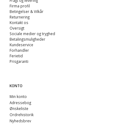
Fragt og levering
Firma profil
Betingelser & Vilkår
Returnering
Kontakt os
Oversigt
Sociale medier og tryghed
Betalingsmuligheder
Kundeservice
Forhandler
Ferietid
Prisgaranti
KONTO
Min konto
Adressebog
Ønskeliste
Ordrehistorik
Nyhedsbrev