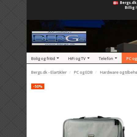
Bergs.dk
Billig
Bolig og fritid
HiFi og TV
Telefon
PC og
Bergs.dk - Elartikler
PC og EDB
Hardware og tilbeh
-50%