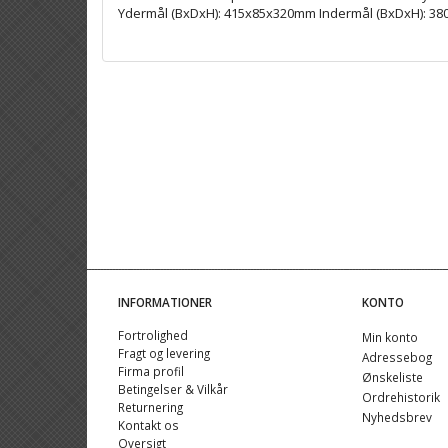
Ydermål (BxDxH): 415x85x320mm Indermål (BxDxH): 3
INFORMATIONER
KONTO
Fortrolighed
Min konto
Fragt og levering
Adressebog
Firma profil
Ønskeliste
Betingelser & Vilkår
Ordrehistorik
Returnering
Nyhedsbrev
Kontakt os
Oversigt