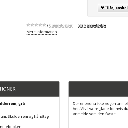
Tilføj ønskel
0
anmeldelser
Skriv anmeldelse
Mere information
ATIONER
ulderrem, grå
Der er endnu ikke nogen anmel
her. Vi vil være glade for hvis du
anmelde som den første.
rum. Skulderrem og håndtag.
e notebooken.