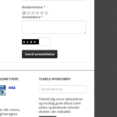
Bedømmelse
Anmeldelse
Send anmeldelse
NGSMETODER
TILMELD NYHEDSBREV
Email-
adresse
Tilmeld dig vores nyhedsbrev
og modtag gode tilbud samt
andre spændende nyheder
 er inkl. moms,
direkte i din indbakke.
ragt beregnes