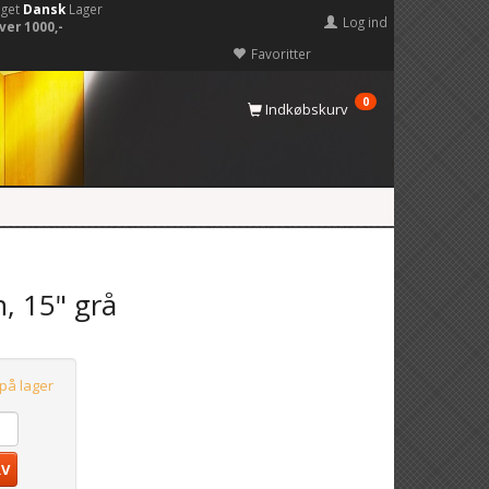
eget
Dansk
Lager
Log ind
ver 1000,-
Favoritter
0
Indkøbskurv
, 15" grå
 på lager
RV