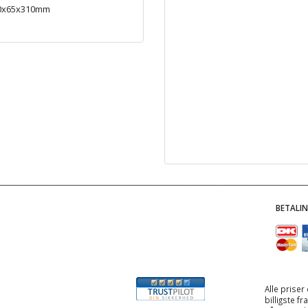
80x65x310mm
BETALI
Alle priser
billigste f