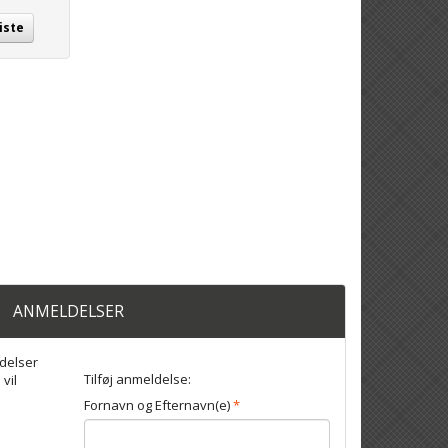
iste
ANMELDELSER
delser
Tilføj anmeldelse:
 vil
Fornavn og Efternavn(e)