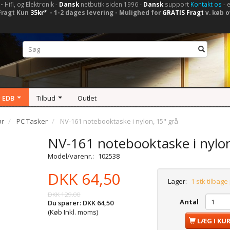
-
Hifi, og Elektronik -
Dansk
netbutik siden 1996 -
Dansk
support
Kontakt os
- 
Fragt Kun
35kr*
- 1-2 dages levering - Mulighed for
GRATIS Fragt
v. køb o
 EDB
Tilbud
Outlet
ør
PC Tasker
NV-161 notebooktaske i nylon, 15" grå
NV-161 notebooktaske i nylon
Model/varenr.:
102538
DKK 64,50
Lager:
1 stk tilbage
DKK 129,00
Antal
Du sparer:
DKK 64,50
(Køb Inkl. moms)
LÆG I KU