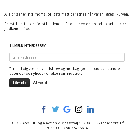
Alle priser er inkl. moms, billigste fragt beregnes når varen ligges i kurven.
En evt. bestilling er først bindende når den med en ordrebekræftelse er
godkendt af os.
TILMELD NYHEDSBREV
Email-
adresse
Tilmeld dig vores nyhedsbrev og modtag gode tilbud samt andre
spændende nyheder direkte i din indbakke.
Tilmeld
Afmeld
BERGS Aps. HiFi og elektronik. Mossøvej 1. B. 8660 Skanderborg Tlf
70230011 CVR 36438614