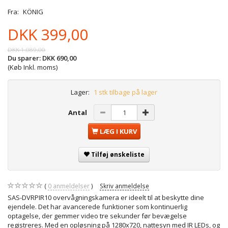
Fra:
KÖNIG
DKK 399,00
DKK 1.089,00
Du sparer:
DKK 690,00
(Køb Inkl. moms)
Lager:
1 stk tilbage på lager
Antal
LÆG I KURV
Tilføj ønskeliste
0
anmeldelser
Skriv anmeldelse
SAS-DVRPIR10 overvågningskamera er ideelt til at beskytte dine
ejendele. Det har avancerede funktioner som kontinuerlig
optagelse, der gemmer video tre sekunder før bevægelse
registreres. Med en opløsning på 1280x720, nattesyn med IR LEDs, og