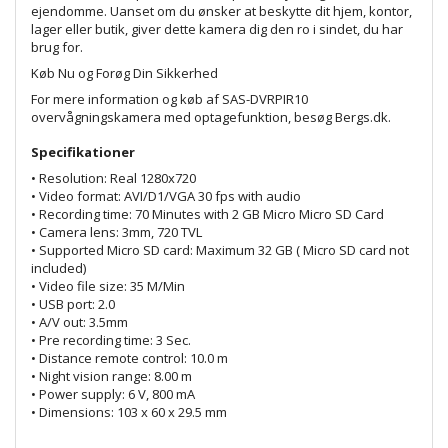
ejendomme. Uanset om du ønsker at beskytte dit hjem, kontor,
lager eller butik, giver dette kamera dig den ro i sindet, du har
brug for.
Køb Nu og Forøg Din Sikkerhed
For mere information og køb af SAS-DVRPIR10
overvågningskamera med optagefunktion, besøg
Bergs.dk
.
Specifikationer
• Resolution: Real 1280x720
• Video format: AVI/D1/VGA 30 fps with audio
• Recording time: 70 Minutes with 2 GB Micro Micro SD Card
• Camera lens: 3mm, 720 TVL
• Supported Micro SD card: Maximum 32 GB ( Micro SD card not
included)
• Video file size: 35 M/Min
• USB port: 2.0
• A/V out: 3.5mm
• Pre recording time: 3 Sec.
• Distance remote control: 10.0 m
• Night vision range: 8.00 m
• Power supply: 6 V, 800 mA
• Dimensions: 103 x 60 x 29.5 mm