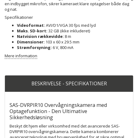
en indbygget mikrofon, sikrer kameraet klare optagelser både dag
og nat.
Specifikationer
Videoformat:
AVI/D1/VGA 30 fps med lyd
Maks. SD-kort:
32 GB (ikke inkluderet)
Natvision rækkevidde:
8 m
Dimensioner:
103 x 60 x 29.5 mm
Strømforsyning:
6 V, 800 mA
Mere information
BESKRIVELSE - SPECIFIKATIONER
SAS-DVRPIR10 Overvågningskamera med
Optagefunktion - Den Ultimative
Sikkerhedsløsning
Beskyt dit hjem eller virksomhed med det avancerede SAS-
DVRPIR10 overvågningskamera. Dette kamera kombinerer
avanceret teknologi med brugervenlighed for at sikre optimal