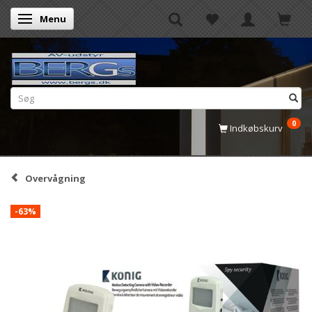
Menu
Skifte navigation
0
Indkøbskurv
Overvågning
-63%