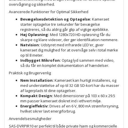
overvågning og sikkerhed.
Avancerede Funktioner for Optimal Sikkerhed
Bevægelsesdetektion og Optagelse:
Kameraet
starter optagelse tre sekunder før bevægelse
registreres, så du aldrig går glip af vigtige øjeblikke.
Høj Opløsning:
Med 1280x720 HD-opløsning får du
skarpe og klare videoer, der gør identifikation nemmere.
Natvision:
Udstyret med infrarøde LED'er, giver
kameraet dig mulighed for at overvåge selv i total mørke
op til 8 meter.
Indbygget Mikrofon:
Optag lyd sammen med video,
så du får en komplet dokumentation af hændelser.
Praktisk og Brugervenlig
Nem Installation:
Kameraet kan hurtigt installeres, og
med understøttelse af op til 32 GB SD-kort har du masser
af lagerplads til dine optagelser.
Kompakt Design:
Med dimensioner på 103 x 60 x 29.5
mm passer kameraet diskret ind i ethvert miljø.
Energieffektiv:
Drives af en 6 V, 800 mA strømforsyning,
hvilket sikrer lavt energiforbrug.
Anvendelsesmuligheder
SAS-DVRPIR10 er perfekt til både private hjem og kommercielle