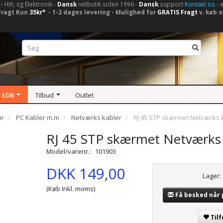
-
Hifi, og Elektronik -
Dansk
netbutik siden 1996 -
Dansk
support
Kontakt os
- 
Fragt Kun
35kr*
- 1-2 dages levering - Mulighed for
GRATIS Fragt
v. køb o
 EDB
Tilbud
Outlet
ør
PC Kabler m.m
Netværks kabler
RJ 45 STP skærmet Netværks 
RJ 45 STP skærmet Netværks
Model/varenr.:
101903
DKK 149,00
Lager:
(Køb Inkl. moms)
Få besked når
Tilf