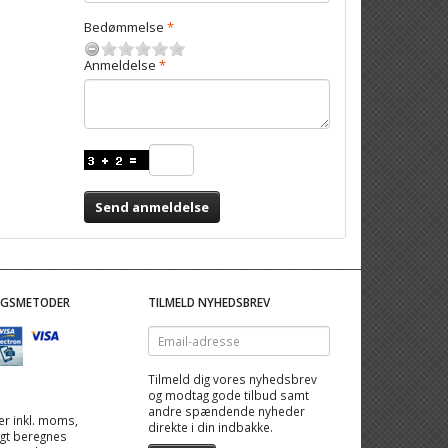
Bedømmelse
Anmeldelse
Send anmeldelse
NGSMETODER
TILMELD NYHEDSBREV
Email-
adresse
Tilmeld dig vores nyhedsbrev
og modtag gode tilbud samt
andre spændende nyheder
 er inkl. moms,
direkte i din indbakke.
ragt beregnes