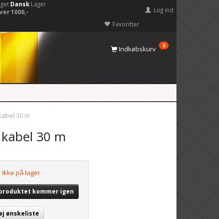
eget
Dansk
Lager
Log ind
ver 1000,-
Favoritter
0
Indkøbskurv
kabel 30 m
 kabel 30 m
Ikke på lager
 produktet kommer igen
øj ønskeliste