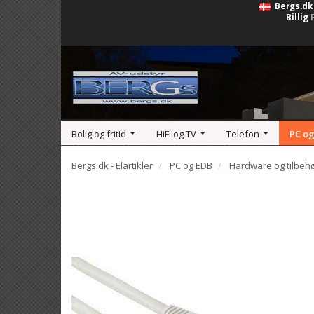
Bergs.dk
Billig
Bolig og fritid
HiFi og TV
Telefon
PC og
Bergs.dk - Elartikler
PC og EDB
Hardware og tilbeh