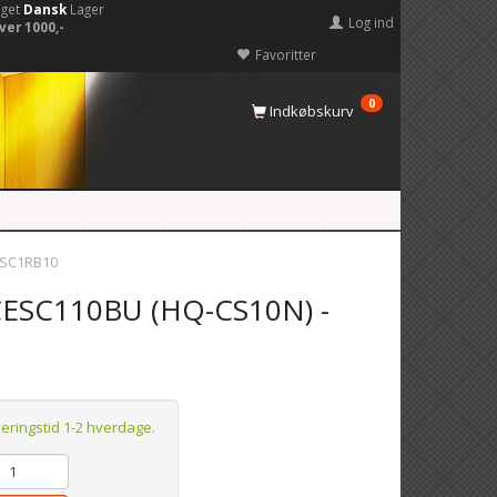
eget
Dansk
Lager
Log ind
ver 1000,-
Favoritter
0
Indkøbskurv
ESC1RB10
 CESC110BU (HQ-CS10N) -
veringstid 1-2 hverdage.