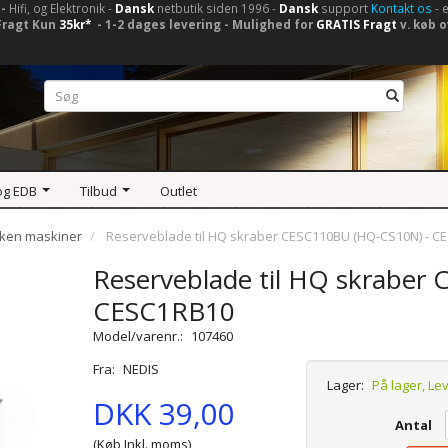
-
Hifi, og Elektronik -
Dansk
netbutik siden 1996 -
Dansk
support
Kontakt os
- 
Fragt Kun
35kr*
- 1-2 dages levering - Mulighed for
GRATIS Fragt
v. køb o
og EDB
Tilbud
Outlet
ken maskiner
Reserveblade til HQ skraber CESC110BU (HQ-CS10N) - C
Reserveblade til HQ skraber
CESC1RB10
Model/varenr.:
107460
Fra:
NEDIS
Lager:
På lager, Le
DKK 39,00
Antal
(Køb Inkl. moms)