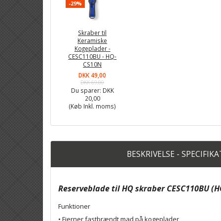
-29%
Skraber til
Keramiske
Kogeplader -
CESC110BU - HQ-
CS10N
DKK 49,00
DKK 69,00
Du sparer:
DKK
20,00
(Køb Inkl. moms)
BESKRIVELSE - SPECIFIK
Reserveblade til HQ skraber CESC110BU (H
Funktioner
• Fjerner fastbrændt mad på kogeplader