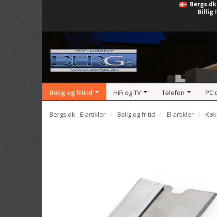
Bergs.dk
Billig
Bolig og fritid
HiFi og TV
Telefon
PC 
Bergs.dk - Elartikler
Bolig og fritid
El artikler
Køk