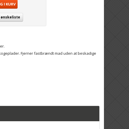
G I KURV
j ønskeliste
er.
e kogeplader. Fjerner fastbrændt mad uden at beskadige