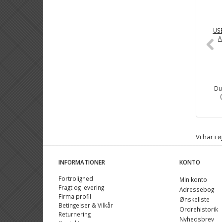
USB
A
Du
Vi har i
INFORMATIONER
KONTO
Fortrolighed
Min konto
Fragt og levering
Adressebog
Firma profil
Ønskeliste
Betingelser & Vilkår
Ordrehistorik
Returnering
Nyhedsbrev