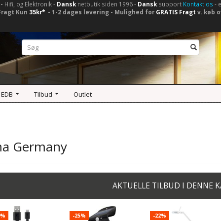
-
Hifi, og Elektronik -
Dansk
netbutik siden 1996 -
Dansk
support
Kontakt os
- 
Fragt Kun
35kr*
- 1-2 dages levering - Mulighed for
GRATIS Fragt
v. køb o
 EDB
Tilbud
Outlet
a Germany
AKTUELLE TILBUD I DENNE 
9%
-25%
-22%