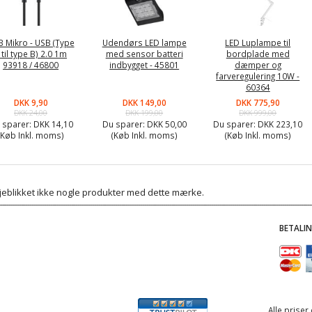
 Mikro - USB (Type
Udendørs LED lampe
LED Luplampe til
 til type B) 2.0 1m
med sensor batteri
bordplade med
93918 / 46800
indbygget - 45801
dæmper og
farveregulering 10W -
60364
DKK 9,90
DKK 149,00
DKK 775,90
DKK 24,00
DKK 199,00
DKK 999,00
 sparer:
DKK 14,10
Du sparer:
DKK 50,00
Du sparer:
DKK 223,10
(Køb Inkl. moms)
(Køb Inkl. moms)
(Køb Inkl. moms)
 øjeblikket ikke nogle produkter med dette mærke.
BETALI
Alle priser