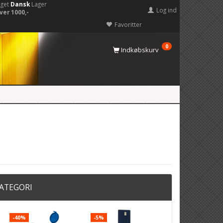
eget
Dansk
Lager
Log ind
ver 1000,-
Favoritter
0
Indkøbskurv
KATEGORI
-40%
-5%
-22%