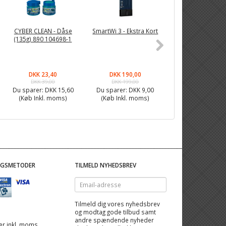
CYBER CLEAN - Dåse
SmartWi 3 - Ekstra Kort
NEXA MINI 3x trå
(135g) 890 104698-1
stikkontakt m
fjernbetjening 
2300 - 1442
DKK 23,40
DKK 190,00
DKK 155,90
DKK 39,00
DKK 199,00
DKK 199,00
Du sparer:
DKK 15,60
Du sparer:
DKK 9,00
Du sparer:
DKK 4
(Køb Inkl. moms)
(Køb Inkl. moms)
(Køb Inkl. mom
NGSMETODER
TILMELD NYHEDSBREV
Email-
adresse
Tilmeld dig vores nyhedsbrev
og modtag gode tilbud samt
andre spændende nyheder
 er inkl. moms,