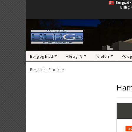
Bergs.dk
Billig
Bolig og fritid
HiFi og TV
Telefon
PC og
Bergs.dk - Elartikler
Ham
-5