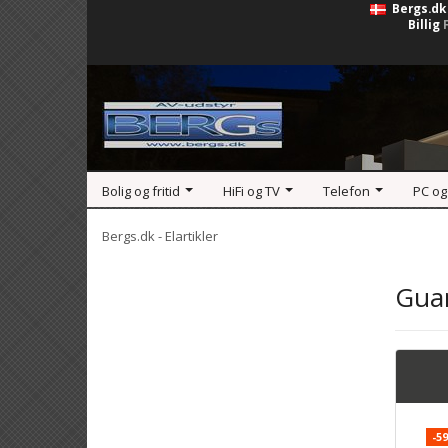
Bergs.dk
Billig
Bolig og fritid
HiFi og TV
Telefon
PC og
Bergs.dk - Elartikler
Guar
-5