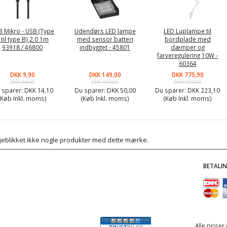
 Mikro - USB (Type
Udendørs LED lampe
LED Luplampe til
 til type B) 2.0 1m
med sensor batteri
bordplade med
93918 / 46800
indbygget - 45801
dæmper og
farveregulering 10W -
60364
DKK 9,90
DKK 149,00
DKK 775,90
DKK 24,00
DKK 199,00
DKK 999,00
 sparer:
DKK 14,10
Du sparer:
DKK 50,00
Du sparer:
DKK 223,10
(Køb Inkl. moms)
(Køb Inkl. moms)
(Køb Inkl. moms)
 øjeblikket ikke nogle produkter med dette mærke.
BETALI
Alle priser