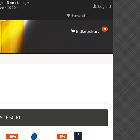
eget
Dansk
Lager
Log ind
ver 1000,-
Favoritter
0
Indkøbskurv
KATEGORI
-40%
-5%
-22%