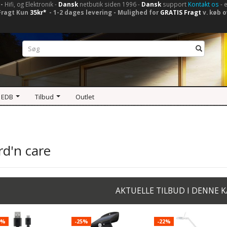
-
Hifi, og Elektronik -
Dansk
netbutik siden 1996 -
Dansk
support
Kontakt os
- 
Fragt Kun
35kr*
- 1-2 dages levering - Mulighed for
GRATIS Fragt
v. køb o
 EDB
Tilbud
Outlet
d'n care
AKTUELLE TILBUD I DENNE 
9%
-25%
-22%