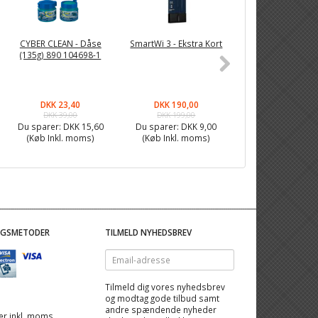
CYBER CLEAN - Dåse
SmartWi 3 - Ekstra Kort
NEXA MINI 3x trå
(135g) 890 104698-1
stikkontakt m
fjernbetjening 
2300 - 1442
DKK 23,40
DKK 190,00
DKK 155,90
DKK 39,00
DKK 199,00
DKK 199,00
Du sparer:
DKK 15,60
Du sparer:
DKK 9,00
Du sparer:
DKK 4
(Køb Inkl. moms)
(Køb Inkl. moms)
(Køb Inkl. mom
NGSMETODER
TILMELD NYHEDSBREV
Email-
adresse
Tilmeld dig vores nyhedsbrev
og modtag gode tilbud samt
andre spændende nyheder
 er inkl. moms,