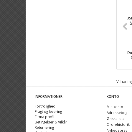
USB
A
Du
Vi har i
INFORMATIONER
KONTO
Fortrolighed
Min konto
Fragt og levering
Adressebog
Firma profil
Ønskeliste
Betingelser & Vilkår
Ordrehistorik
Returnering
Nyhedsbrev