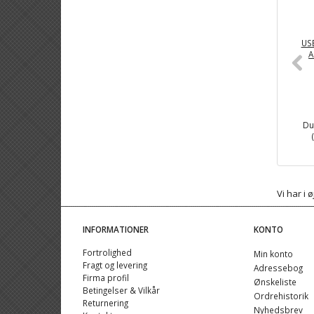
USB
A
Du
Vi har i
INFORMATIONER
KONTO
Fortrolighed
Min konto
Fragt og levering
Adressebog
Firma profil
Ønskeliste
Betingelser & Vilkår
Ordrehistorik
Returnering
Nyhedsbrev