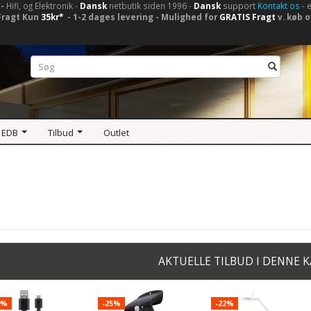
-
Hifi, og Elektronik -
Dansk
netbutik siden 1996 -
Dansk
support
Kontakt os
- 
Fragt Kun
35kr*
- 1-2 dages levering - Mulighed for
GRATIS Fragt
v. køb o
 EDB
Tilbud
Outlet
AKTUELLE TILBUD I DENNE 
9%
-25%
-22%