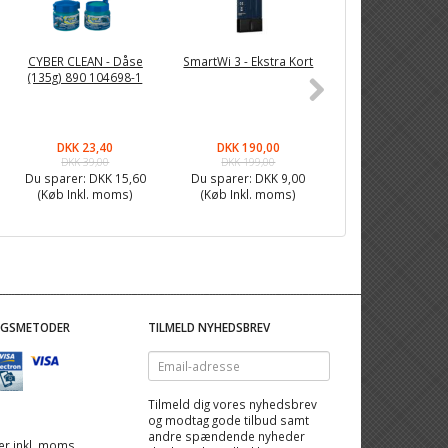
-26%
CYBER CLEAN - Dåse
SmartWi 3 - Ekstra Kort
Fixpoint LED Lup
(135g) 890 104698-1
5W, 3 dioptri - 
DKK 23,40
DKK 190,00
DKK 294,90
DKK 39,00
DKK 199,00
DKK 399,00
Du sparer:
DKK 15,60
Du sparer:
DKK 9,00
Du sparer:
DKK 1
(Køb Inkl. moms)
(Køb Inkl. moms)
(Køb Inkl. mom
NGSMETODER
TILMELD NYHEDSBREV
Email-
adresse
Tilmeld dig vores nyhedsbrev
og modtag gode tilbud samt
andre spændende nyheder
 er inkl. moms,