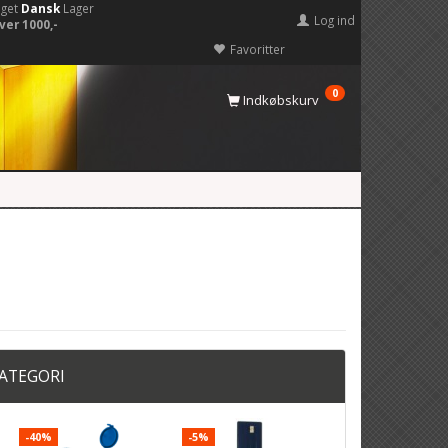
eget
Dansk
Lager
Log ind
ver 1000,-
Favoritter
0
Indkøbskurv
KATEGORI
-40%
-5%
POPULÆR