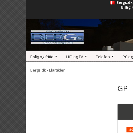
Bergs.dk
Billig
Bolig og fritid
HiFi og TV
Telefon
PC og
Bergs.dk - Elartikler
GP
-5