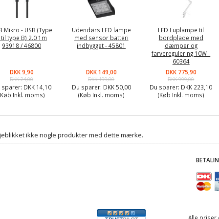
 Mikro - USB (Type
Udendørs LED lampe
LED Luplampe til
 til type B) 2.0 1m
med sensor batteri
bordplade med
93918 / 46800
indbygget - 45801
dæmper og
farveregulering 10W -
60364
DKK 9,90
DKK 149,00
DKK 775,90
DKK 24,00
DKK 199,00
DKK 999,00
 sparer:
DKK 14,10
Du sparer:
DKK 50,00
Du sparer:
DKK 223,10
(Køb Inkl. moms)
(Køb Inkl. moms)
(Køb Inkl. moms)
 øjeblikket ikke nogle produkter med dette mærke.
BETALI
Alle priser