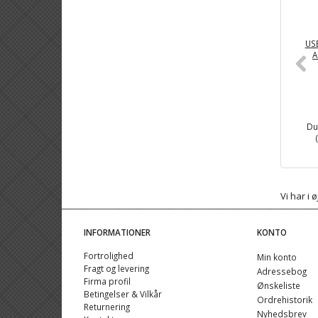
USB
A
Du
Vi har i
INFORMATIONER
KONTO
Fortrolighed
Min konto
Fragt og levering
Adressebog
Firma profil
Ønskeliste
Betingelser & Vilkår
Ordrehistorik
Returnering
Nyhedsbrev