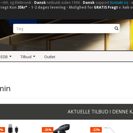
-
Hifi, og Elektronik -
Dansk
netbutik siden 1996 -
Dansk
support
Kontakt os
- 
Fragt Kun
35kr*
- 1-2 dages levering - Mulighed for
GRATIS Fragt
v. køb o
 EDB
Tilbud
Outlet
min
AKTUELLE TILBUD I DENNE 
9%
-25%
-22%