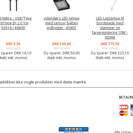
 Mikro - USB (Type
Udendørs LED lampe
LED Luplampe til
 til type B) 2.0 1m
med sensor batteri
bordplade med
93918 / 46800
indbygget - 45801
dæmper og
farveregulering 10W -
60364
DKK 9,90
DKK 149,00
DKK 775,90
DKK 24,00
DKK 199,00
DKK 999,00
 sparer:
DKK 14,10
Du sparer:
DKK 50,00
Du sparer:
DKK 223,10
(Køb Inkl. moms)
(Køb Inkl. moms)
(Køb Inkl. moms)
 øjeblikket ikke nogle produkter med dette mærke.
BETALI
Alle priser