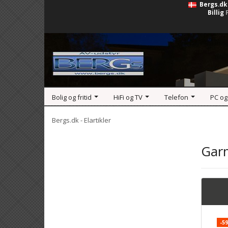
Bergs.dk
Billig
Bolig og fritid
HiFi og TV
Telefon
PC og
Bergs.dk - Elartikler
Gar
-5