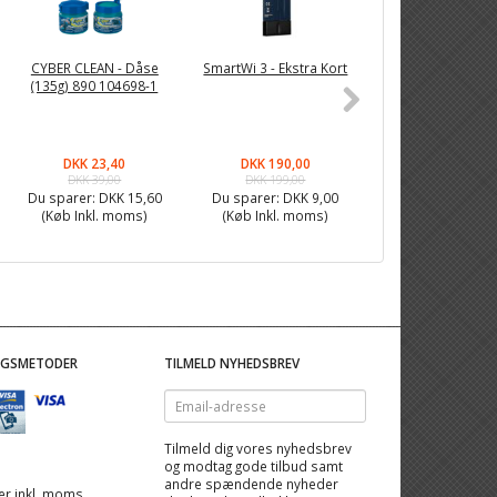
-26%
CYBER CLEAN - Dåse
SmartWi 3 - Ekstra Kort
Fixpoint LED Lup
(135g) 890 104698-1
5W, 3 dioptri - 
DKK 23,40
DKK 190,00
DKK 294,90
DKK 39,00
DKK 199,00
DKK 399,00
Du sparer:
DKK 15,60
Du sparer:
DKK 9,00
Du sparer:
DKK 1
(Køb Inkl. moms)
(Køb Inkl. moms)
(Køb Inkl. mom
NGSMETODER
TILMELD NYHEDSBREV
Email-
adresse
Tilmeld dig vores nyhedsbrev
og modtag gode tilbud samt
andre spændende nyheder
 er inkl. moms,