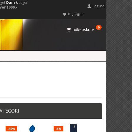
eget
Dansk
Lager
Log ind
ver 1000,-
Favoritter
0
Indkøbskurv
KATEGORI
-40%
-5%
POPULÆR