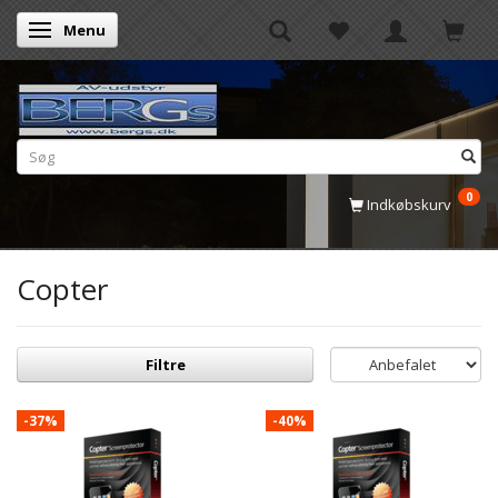
Menu
Skifte navigation
0
Indkøbskurv
Copter
Filtre
-37%
-40%