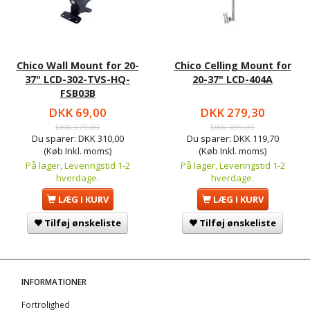
Chico Wall Mount for 20-
Chico Celling Mount for
37" LCD-302-TVS-HQ-
20-37" LCD-404A
FSB03B
DKK 69,00
DKK 279,30
DKK 379,00
DKK 399,00
Du sparer:
DKK 310,00
Du sparer:
DKK 119,70
(Køb Inkl. moms)
(Køb Inkl. moms)
På lager, Leveringstid 1-2
På lager, Leveringstid 1-2
hverdage.
hverdage.
LÆG I KURV
LÆG I KURV
Tilføj ønskeliste
Tilføj ønskeliste
INFORMATIONER
Fortrolighed