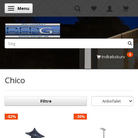
Menu
Skifte navigation
0
Indkøbskurv
Chico
Filtre
-82%
-30%