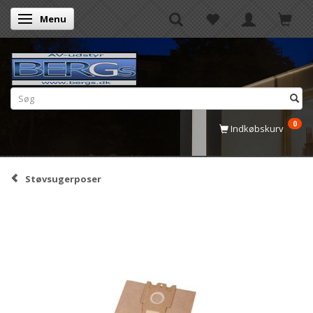
Menu
Skifte navigation
0
Indkøbskurv
Støvsugerposer