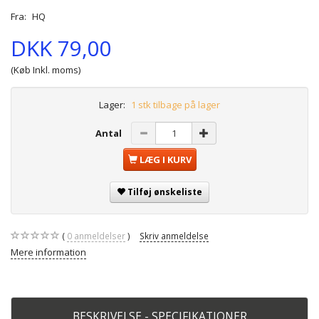
Fra:
HQ
DKK 79,00
(Køb Inkl. moms)
Lager:
1 stk tilbage på lager
Antal
LÆG I KURV
Tilføj ønskeliste
0
anmeldelser
Skriv anmeldelse
Mere information
BESKRIVELSE - SPECIFIKATIONER