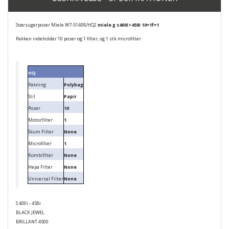
Støvsugerposer Miele W7-51408/HQ2
miele g s400i>458i 10+1f+1
Pakken indeholder 10 poser og 1 filter, og 1 stk microfilter
HQ
Pakning
Polybag
Stil
Papir
Poser
10
Motorfilter
1
Skum Filter
None
Microfilter
1
Kombifilter
None
Hepa Filter
None
Universal Filter
None
S 400i - 458i
BLACK JEWEL
BRILLANT 4500