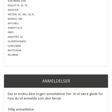
ELECTRONIC 4100
EXQUIST SE, -SX, -XE
MEDICAIR
METEOR, -BL, -BXL, -SE, XL
MONDIA 1500
NATURELL
PARKETT & CO
PROFI
SENATOR S, -SE
SILVERSTAR (S400)
SUNFLOWER
WHITE PEARL
WILDROSE
ANMELDELSER
Der er endnu ikke nogen anmeldelser her. Vi vil være glade for
hvis du vil anmelde som den første.
Tilføj anmeldelse: