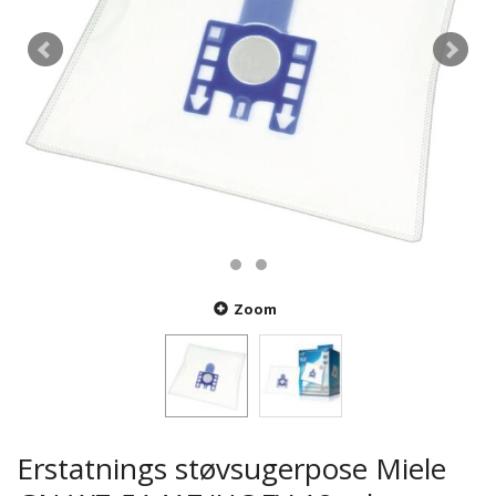
Zoom
Erstatnings støvsugerpose Miele