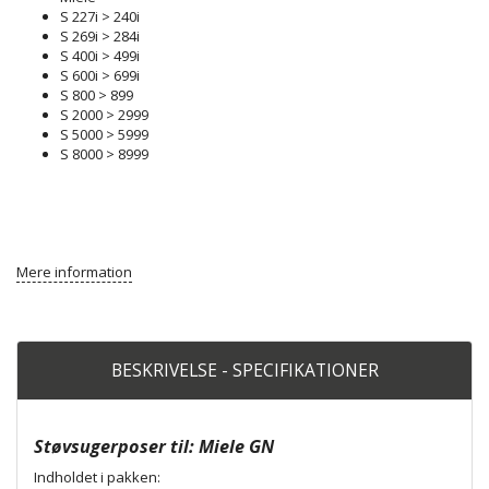
S 227i > 240i
S 269i > 284i
S 400i > 499i
S 600i > 699i
S 800 > 899
S 2000 > 2999
S 5000 > 5999
S 8000 > 8999
Mere information
BESKRIVELSE - SPECIFIKATIONER
Støvsugerposer til: Miele GN
Indholdet i pakken: