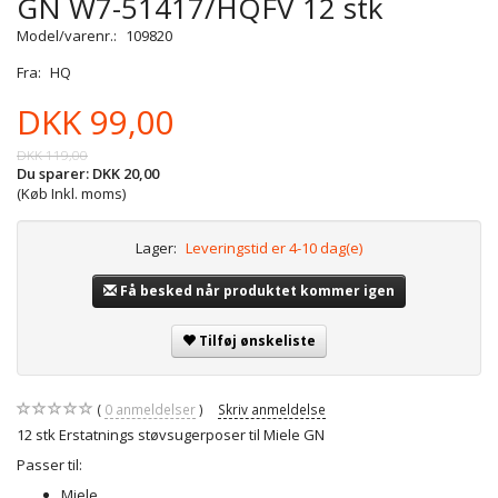
GN W7-51417/HQFV 12 stk
Model/varenr.:
109820
Fra:
HQ
DKK 99,00
DKK 119,00
Du sparer:
DKK 20,00
(Køb Inkl. moms)
Lager:
Leveringstid er 4-10 dag(e)
Få besked når produktet kommer igen
Tilføj ønskeliste
0
anmeldelser
Skriv anmeldelse
12 stk Erstatnings støvsugerposer til Miele GN
Passer til:
Miele