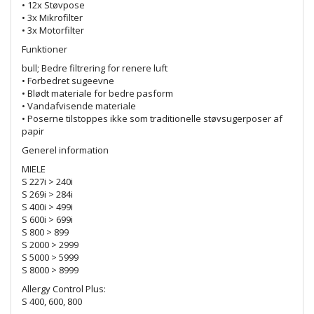
• 12x Støvpose
• 3x Mikrofilter
• 3x Motorfilter
Funktioner
bull; Bedre filtrering for renere luft
• Forbedret sugeevne
• Blødt materiale for bedre pasform
• Vandafvisende materiale
• Poserne tilstoppes ikke som traditionelle støvsugerposer af
papir
Generel information
MIELE
S 227i > 240i
S 269i > 284i
S 400i > 499i
S 600i > 699i
S 800 > 899
S 2000 > 2999
S 5000 > 5999
S 8000 > 8999
Allergy Control Plus:
S 400, 600, 800