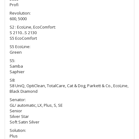
Profi
Revolution:
600, 5000
S2 : EcoLine, EcoComfort:
S 2110...S 2130
S5 EcoComfort
S5 EcoLine:
Green
S5:
Samba
Saphier
S8:
S8 UniQ, OptiClean, TotalCare, Cat & Dog, Parkett & Co., EcoLine,
Black Diamond
Senator:
GL/ automatic, LX, Plus, S, SE
Senior
Silver Star
Soft Satin Silver
Solution:
Plus