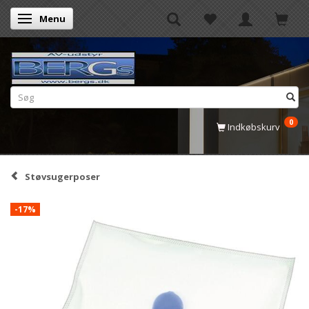
Menu
Skifte navigation
0
Indkøbskurv
Støvsugerposer
-17%